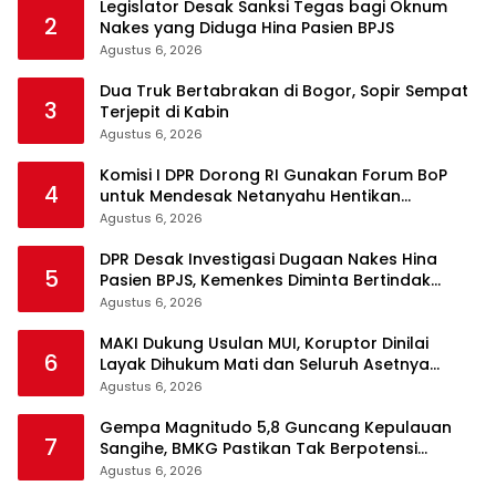
Legislator Desak Sanksi Tegas bagi Oknum
2
Nakes yang Diduga Hina Pasien BPJS
Agustus 6, 2026
Dua Truk Bertabrakan di Bogor, Sopir Sempat
3
Terjepit di Kabin
Agustus 6, 2026
Komisi I DPR Dorong RI Gunakan Forum BoP
4
untuk Mendesak Netanyahu Hentikan
Serangan ke Gaza
Agustus 6, 2026
DPR Desak Investigasi Dugaan Nakes Hina
5
Pasien BPJS, Kemenkes Diminta Bertindak
Tegas
Agustus 6, 2026
MAKI Dukung Usulan MUI, Koruptor Dinilai
6
Layak Dihukum Mati dan Seluruh Asetnya
Dirampas
Agustus 6, 2026
Gempa Magnitudo 5,8 Guncang Kepulauan
7
Sangihe, BMKG Pastikan Tak Berpotensi
Tsunami
Agustus 6, 2026