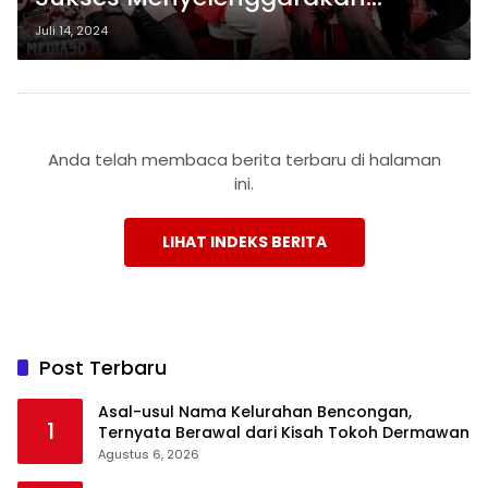
Hajatan untuk Menemukan
Juli 14, 2024
Talenta Berbakat Lampung
Anda telah membaca berita terbaru di halaman
ini.
LIHAT INDEKS BERITA
Post Terbaru
Asal-usul Nama Kelurahan Bencongan,
1
Ternyata Berawal dari Kisah Tokoh Dermawan
Agustus 6, 2026