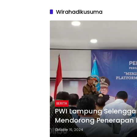
Wirahadikusuma
BERITA
PWI Lampung Selenggar
Mendorong Penerapan Ha
yang Berkualitas
Oktober 15, 2024