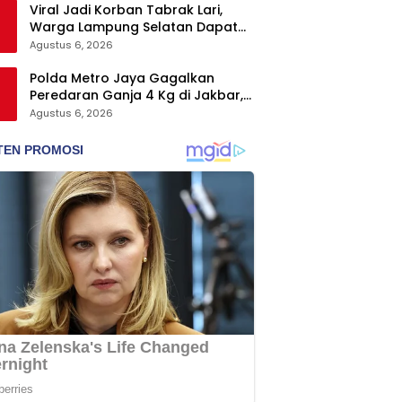
Viral Jadi Korban Tabrak Lari,
Warga Lampung Selatan Dapat
Dukungan RMD Team, DPRD, dan
Agustus 6, 2026
Influencer
Polda Metro Jaya Gagalkan
Peredaran Ganja 4 Kg di Jakbar,
Seorang Pengedar Ditangkap
Agustus 6, 2026