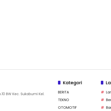
Kategori
La
BERITA
La
.10 BW Kec. Sukabumi Kel.
TEKNO
Be
OTOMOTIF
Ba