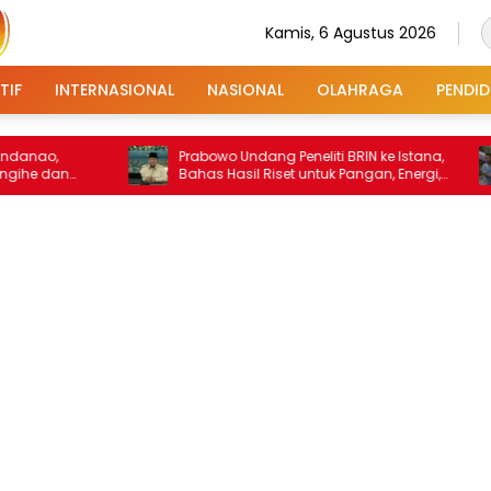
Kamis, 6 Agustus 2026
TIF
INTERNASIONAL
NASIONAL
OLAHRAGA
PENDID
Prabowo Undang Peneliti BRIN ke Istana,
Pria
n
Bahas Hasil Riset untuk Pangan, Energi,
Usai
hingga Sampah
Kas