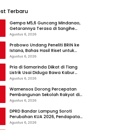
st Terbaru
Gempa M5,6 Guncang Mindanao,
Getarannya Terasa di Sangihe
dan Talaud
Agustus 6, 2026
Prabowo Undang Peneliti BRIN ke
Istana, Bahas Hasil Riset untuk
Pangan, Energi, hingga Sampah
Agustus 6, 2026
Pria di Samarinda Diikat di Tiang
Listrik Usai Diduga Bawa Kabur
Istri Orang, Kasus Berakhir Damai
Agustus 6, 2026
Wamensos Dorong Percepatan
Pembangunan Sekolah Rakyat di
Probolinggo, Kuansing, dan
Agustus 6, 2026
Polewali Mandar
DPRD Bandar Lampung Soroti
Perubahan KUA 2026, Pendapatan
Naik tapi Belanja Pembangunan
Agustus 6, 2026
Dipangkas