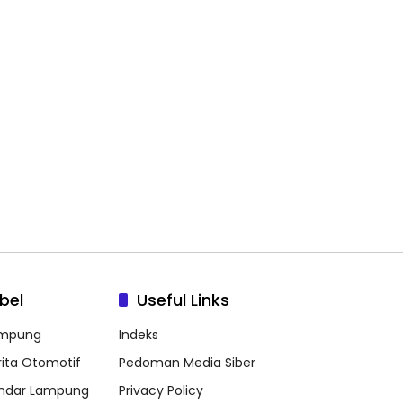
bel
Useful Links
mpung
Indeks
rita Otomotif
Pedoman Media Siber
ndar Lampung
Privacy Policy