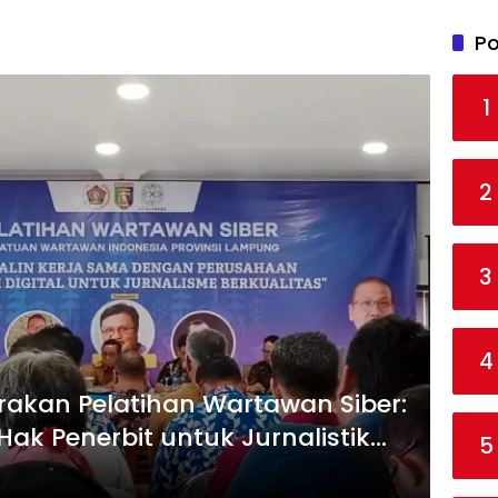
Po
1
2
3
4
akan Pelatihan Wartawan Siber:
k Penerbit untuk Jurnalistik
5