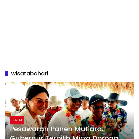
wisatabahari
BERITA
Pesawaran Panen Mutiara:
Gubernur Terpilih Mirza Dorong