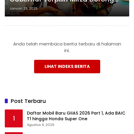
Lampung Jadi Ikon Wisata Bahari
Januari 25, 2025
Anda telah membaca berita terbaru di halaman
ini.
LIHAT INDEKS BERITA
Post Terbaru
Daftar Mobil Baru GIIAS 2026 Part 1, Ada BAIC
1
T1 hingga Honda Super One
Agustus 9, 2026