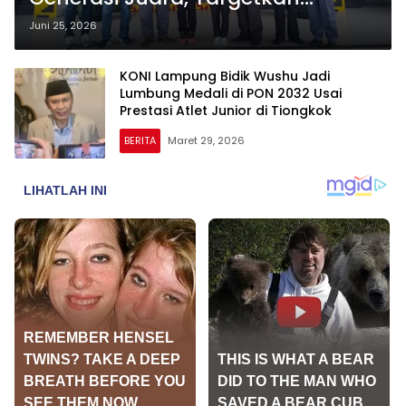
Prestasi Emas di PON 2028
Juni 25, 2026
KONI Lampung Bidik Wushu Jadi
Lumbung Medali di PON 2032 Usai
Prestasi Atlet Junior di Tiongkok
BERITA
Maret 29, 2026