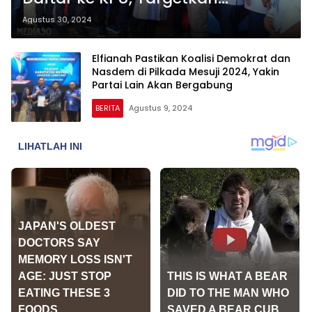
Kemenangan 84 Persen di Pilkada
Agustus 30, 2024
Mesuji
Elfianah Pastikan Koalisi Demokrat dan
Nasdem di Pilkada Mesuji 2024, Yakin
Partai Lain Akan Bergabung
BERITA
Agustus 9, 2024