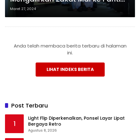
Asuhan Mulya Pusat
Maret 27, 2024
Anda telah membaca berita terbaru di halaman
ini.
LIHAT INDEKS BERITA
Post Terbaru
Light Flip Diperkenalkan, Ponsel Layar Lipat
1
Bergaya Retro
Agustus 8, 2026