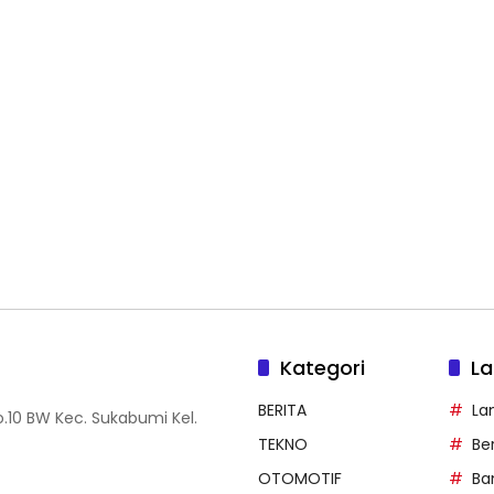
Kategori
La
BERITA
La
.10 BW Kec. Sukabumi Kel.
TEKNO
Be
OTOMOTIF
Ba