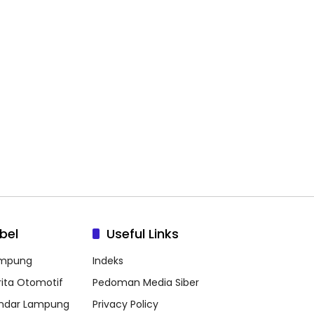
bel
Useful Links
mpung
Indeks
rita Otomotif
Pedoman Media Siber
ndar Lampung
Privacy Policy