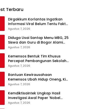
st Terbaru
Dirgakkum Korlantas Ingatkan
Informasi Viral Belum Tentu Fakta,
Masyarakat Diminta Waspadai
Agustus 7, 2026
Hoaks
Diduga Usai Santap Menu MBG, 25
Siswa dan Guru di Bogor Alami
Keracunan
Agustus 7, 2026
Kemensos Bentuk Tim Khusus
Percepat Pembangunan Sekolah
Rakyat Permanen
Agustus 7, 2026
Bantuan Kewirausahaan
Kemensos Ubah Hidup Oneng, Kini
Tak Lagi Mengemis
Agustus 7, 2026
Kemdiktisaintek Ungkap Hasil
Investigasi Awal Paper ‘Nobel
MBG’, Nama Penulis Diduga
Agustus 7, 2026
Dicantumkan Tanpa Persetujuan