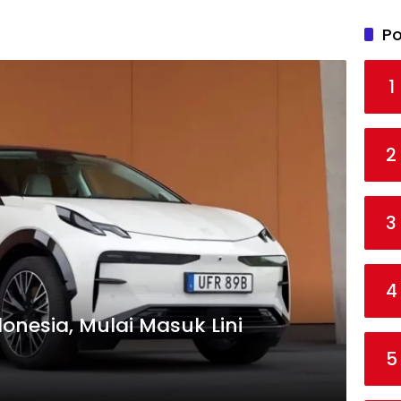
Po
1
2
3
4
ndonesia, Mulai Masuk Lini
5