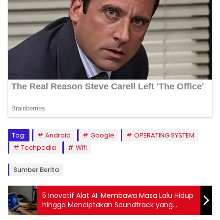
Tag:
Android
Google
OPERATING SYSTEM
Techpedia
Wifi
Sumber Berita
5 Inovatif Alat AI: Membawa Masa Lalu Hidup
hingga Menciptakan Soundtrack yang
Memukau