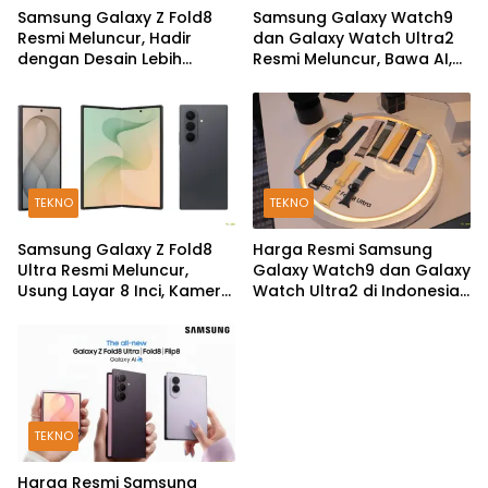
Samsung Galaxy Z Fold8
Samsung Galaxy Watch9
Resmi Meluncur, Hadir
dan Galaxy Watch Ultra2
dengan Desain Lebih
Resmi Meluncur, Bawa AI,
Pendek dan Lebar
Snapdragon Wear Elite,
dan Fitur Kesehatan Baru
TEKNO
TEKNO
Samsung Galaxy Z Fold8
Harga Resmi Samsung
Ultra Resmi Meluncur,
Galaxy Watch9 dan Galaxy
Usung Layar 8 Inci, Kamera
Watch Ultra2 di Indonesia,
200MP dan Snapdragon 8
Mulai Rp5,9 Jutaan
Elite Gen 5
TEKNO
Harga Resmi Samsung