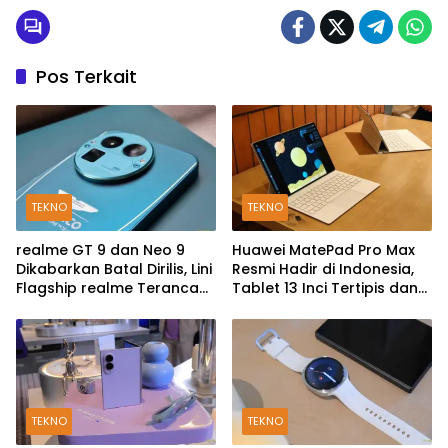
Pos Terkait
TEKNO
TEKNO
realme GT 9 dan Neo 9
Huawei MatePad Pro Max
Dikabarkan Batal Dirilis, Lini
Resmi Hadir di Indonesia,
Flagship realme Terancam
Tablet 13 Inci Tertipis dan
Berakhir?
Teringan
TEKNO
TEKNO