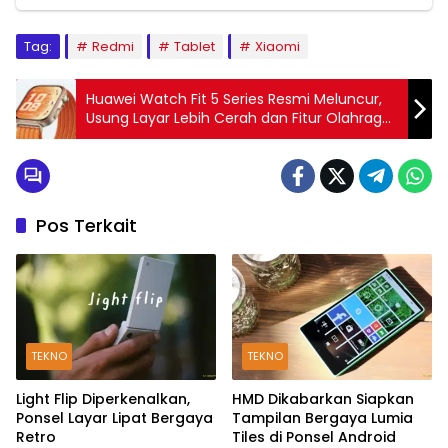
Tag:
Redmi
Tablet
Xiaomi
Huawei Watch Fit 5 Series Resmi Meluncur,
Usung Layar Lebih Cerah dan Fitur Olahraga
Baru
Pos Terkait
TEKNO
TEKNO
Light Flip Diperkenalkan,
HMD Dikabarkan Siapkan
Ponsel Layar Lipat Bergaya
Tampilan Bergaya Lumia
Retro
Tiles di Ponsel Android