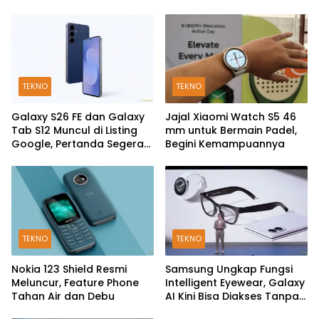
TEKNO
TEKNO
Galaxy S26 FE dan Galaxy
Jajal Xiaomi Watch S5 46
Tab S12 Muncul di Listing
mm untuk Bermain Padel,
Google, Pertanda Segera
Begini Kemampuannya
Rilis?
TEKNO
TEKNO
Nokia 123 Shield Resmi
Samsung Ungkap Fungsi
Meluncur, Feature Phone
Intelligent Eyewear, Galaxy
Tahan Air dan Debu
AI Kini Bisa Diakses Tanpa
Layar