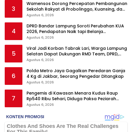
Wamensos Dorong Percepatan Pembangunan
3
Sekolah Rakyat di Probolinggo, Kuansing, dan
Polewali Mandar
Agustus 6, 2026
DPRD Bandar Lampung Soroti Perubahan KUA
4
2026, Pendapatan Naik tapi Belanja
Pembangunan Dipangkas
Agustus 6, 2026
Viral Jadi Korban Tabrak Lari, Warga Lampung
5
Selatan Dapat Dukungan RMD Team, DPRD,
dan Influencer
Agustus 6, 2026
Polda Metro Jaya Gagalkan Peredaran Ganja
6
4 Kg di Jakbar, Seorang Pengedar Ditangkap
Agustus 6, 2026
Pengemis di Kawasan Menara Kudus Raup
7
Rp540 Ribu Sehari, Diduga Paksa Peziarah
hingga Tarik Baju
Agustus 6, 2026