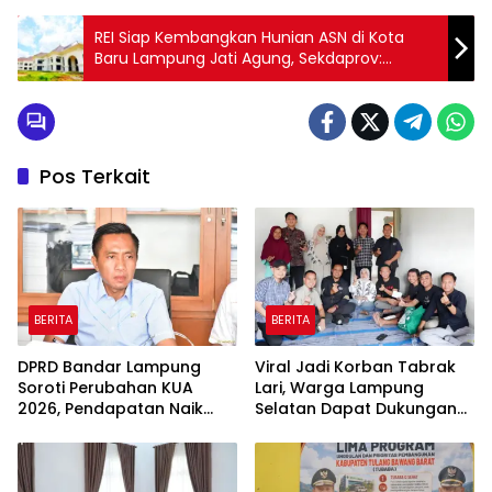
REI Siap Kembangkan Hunian ASN di Kota
Baru Lampung Jati Agung, Sekdaprov:
Hindari Tipe 36
Pos Terkait
BERITA
BERITA
DPRD Bandar Lampung
Viral Jadi Korban Tabrak
Soroti Perubahan KUA
Lari, Warga Lampung
2026, Pendapatan Naik
Selatan Dapat Dukungan
tapi Belanja Pembangunan
RMD Team, DPRD, dan
Dipangkas
Influencer