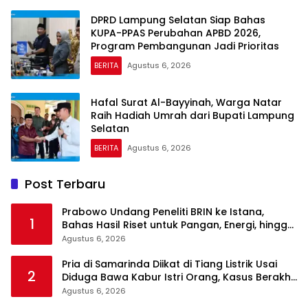
DPRD Lampung Selatan Siap Bahas
KUPA-PPAS Perubahan APBD 2026,
Program Pembangunan Jadi Prioritas
BERITA
Agustus 6, 2026
Hafal Surat Al-Bayyinah, Warga Natar
Raih Hadiah Umrah dari Bupati Lampung
Selatan
BERITA
Agustus 6, 2026
Post Terbaru
Prabowo Undang Peneliti BRIN ke Istana,
1
Bahas Hasil Riset untuk Pangan, Energi, hingga
Sampah
Agustus 6, 2026
Pria di Samarinda Diikat di Tiang Listrik Usai
2
Diduga Bawa Kabur Istri Orang, Kasus Berakhir
Damai
Agustus 6, 2026