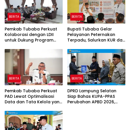
BERITA
BERITA
Pemkab Tubaba Perkuat
Bupati Tubaba Gelar
Kolaborasi dengan LDII
Pelayanan Peternakan
untuk Dukung Program
Terpadu, Salurkan KUR dan
Prioritas Daerah
Sosialisasikan BPJS
Ketenagakerjaan
BERITA
BERITA
Pemkab Tubaba Perkuat
DPRD Lampung Selatan
PAD Lewat Optimalisasi
Siap Bahas KUPA-PPAS
Data dan Tata Kelola yang
Perubahan APBD 2026,
Akuntabel
Program Pembangunan
Jadi Prioritas