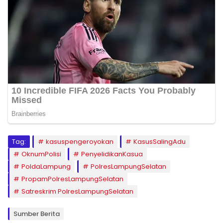
Tag:
kasuspengeroyokan
KasusSalingAdu
OknumPolisi
PenyelidikanKasua
PoldaLampung
PolresLampungSelatan
PropamPolresLampungSelatan
Satreskrim PolresLampungSelatan
Sumber Berita