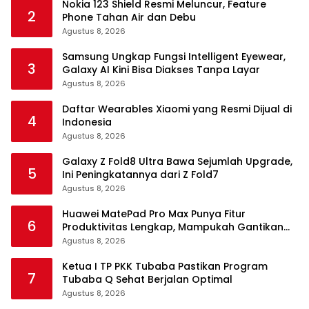
Nokia 123 Shield Resmi Meluncur, Feature
2
Phone Tahan Air dan Debu
Agustus 8, 2026
Samsung Ungkap Fungsi Intelligent Eyewear,
3
Galaxy AI Kini Bisa Diakses Tanpa Layar
Agustus 8, 2026
Daftar Wearables Xiaomi yang Resmi Dijual di
4
Indonesia
Agustus 8, 2026
Galaxy Z Fold8 Ultra Bawa Sejumlah Upgrade,
5
Ini Peningkatannya dari Z Fold7
Agustus 8, 2026
Huawei MatePad Pro Max Punya Fitur
6
Produktivitas Lengkap, Mampukah Gantikan
Laptop?
Agustus 8, 2026
Ketua I TP PKK Tubaba Pastikan Program
7
Tubaba Q Sehat Berjalan Optimal
Agustus 8, 2026