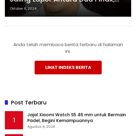
Oknum Polisi Diduga Terlibat,
Oktober 8, 2024
Penanganan Tetap Berjalan
Profesional
Anda telah membaca berita terbaru di halaman
ini.
LIHAT INDEKS BERITA
Post Terbaru
Jajal Xiaomi Watch S5 46 mm untuk Bermain
1
Padel, Begini Kemampuannya
Agustus 8, 2026