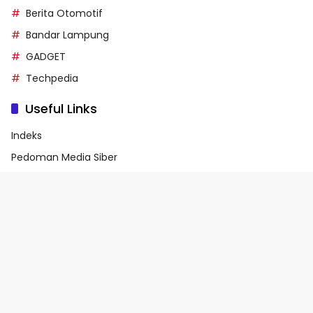
Berita Otomotif
Bandar Lampung
GADGET
Techpedia
Useful Links
Indeks
Pedoman Media Siber
Privacy Policy
Terms of Service
© 2026 - Media90.id | Powered by danar.id