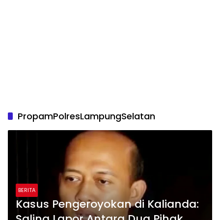
PropamPolresLampungSelatan
BERITA
Kasus Pengeroyokan di Kalianda:
Saling Lapor Antara Dua Pihak,