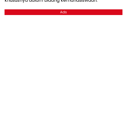
khususnya dalam bidang kemahasiswaan.
Ads