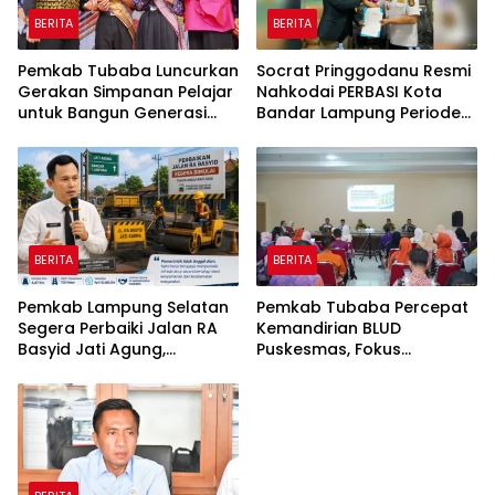
BERITA
BERITA
Pemkab Tubaba Luncurkan
Socrat Pringgodanu Resmi
Gerakan Simpanan Pelajar
Nahkodai PERBASI Kota
untuk Bangun Generasi
Bandar Lampung Periode
Cerdas Sejak Dini
2026–2030
BERITA
BERITA
Pemkab Lampung Selatan
Pemkab Tubaba Percepat
Segera Perbaiki Jalan RA
Kemandirian BLUD
Basyid Jati Agung,
Puskesmas, Fokus
Anggaran Rp1,13 Miliar
Tingkatkan Pelayanan
Disiapkan
Kesehatan