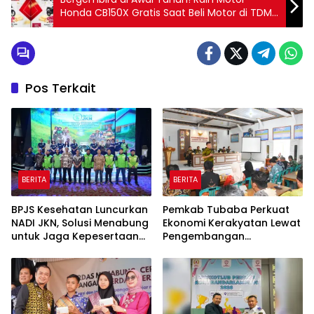
Honda CB150X Gratis Saat Beli Motor di TDM
Lampung dengan Langkah Mudah Ini
Pos Terkait
BERITA
BERITA
BPJS Kesehatan Luncurkan
Pemkab Tubaba Perkuat
NADI JKN, Solusi Menabung
Ekonomi Kerakyatan Lewat
untuk Jaga Kepesertaan
Pengembangan
Tetap Aktif
Peternakan dan
Penyaluran KUR