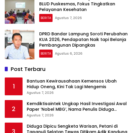
BLUD Puskesmas, Fokus Tingkatkan
Pelayanan Kesehatan
BERITA
Agustus 7, 2026
DPRD Bandar Lampung Soroti Perubahan
KUA 2026, Pendapatan Naik tapi Belanja
Pembangunan Dipangkas
BERITA
Agustus 6, 2026
Post Terbaru
Bantuan Kewirausahaan Kemensos Ubah
1
Hidup Oneng, Kini Tak Lagi Mengemis
Agustus 7, 2026
Kemdiktisaintek Ungkap Hasil Investigasi Awal
2
Paper ‘Nobel MBG’, Nama Penulis Diduga
Dicantumkan Tanpa Persetujuan
Agustus 7, 2026
Diduga Dipicu Sengketa Warisan, Petani di
3
Tapanuli Selatan Tewas Ditikam Adik Kandung