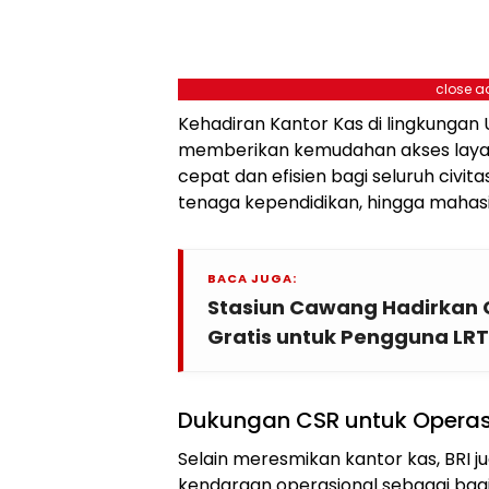
close a
Kehadiran Kantor Kas di lingkungan 
memberikan kemudahan akses laya
cepat dan efisien bagi seluruh civit
tenaga kependidikan, hingga mahas
BACA JUGA:
Stasiun Cawang Hadirkan
Gratis untuk Pengguna LR
Dukungan CSR untuk Opera
Selain meresmikan kantor kas, BRI
kendaraan operasional sebagai bag