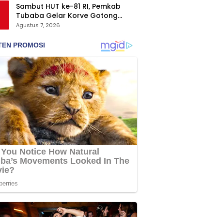
Sambut HUT ke-81 RI, Pemkab
Tubaba Gelar Korve Gotong
Royong dan Bersih-Bersih
Agustus 7, 2026
Serentak