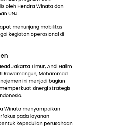
is oleh Hendra Winata dan
nan UNJ.
dapat menunjang mobilitas
ai kegiatan operasional di
men
 Head Jakarta Timur, Andi Halim
BRI Rawamangun, Mohammad
anajemen ini menjadi bagian
 memperkuat sinergi strategis
Indonesia.
ra Winata menyampaikan
erfokus pada layanan
bentuk kepedulian perusahaan