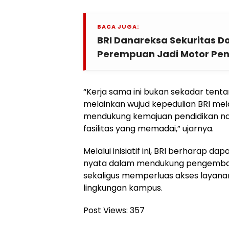
BACA JUGA:
BRI Danareksa Sekuritas D
Perempuan Jadi Motor Pe
“Kerja sama ini bukan sekadar tent
melainkan wujud kepedulian BRI mela
mendukung kemajuan pendidikan nas
fasilitas yang memadai,” ujarnya.
Melalui inisiatif ini, BRI berharap d
nyata dalam mendukung pengembang
sekaligus memperluas akses layanan
lingkungan kampus.
Post Views:
357