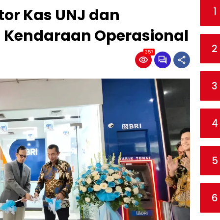
1
tor Kas UNJ dan
 Kendaraan Operasional
2
357
3
4
5
6