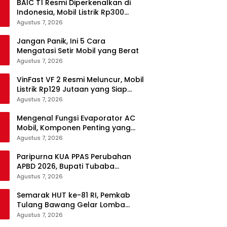
BAIC T1 Resmi Diperkenalkan di
Indonesia, Mobil Listrik Rp300
Jutaan Siap Ramaikan Pasar EV
Agustus 7, 2026
Jangan Panik, Ini 5 Cara
Mengatasi Setir Mobil yang Berat
Agustus 7, 2026
VinFast VF 2 Resmi Meluncur, Mobil
Listrik Rp129 Jutaan yang Siap
Jadi Alternatif Pengganti Motor
Agustus 7, 2026
Mengenal Fungsi Evaporator AC
Mobil, Komponen Penting yang
Sering Terlupakan
Agustus 7, 2026
Paripurna KUA PPAS Perubahan
APBD 2026, Bupati Tubaba
Targetkan Pendapatan Daerah
Agustus 7, 2026
Rp820,3 Miliar
Semarak HUT ke-81 RI, Pemkab
Tulang Bawang Gelar Lomba
Senam Udang Manis
Agustus 7, 2026