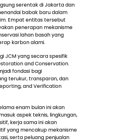
sung serentak di Jakarta dan
 menandai babak baru dalam
klim. Empat entitas tersebut
ayakan penerapan mekanisme
nservasi lahan basah yang
erap karbon alami.
gi JCM yang secara spesifik
toration and Conservation.
enjadi fondasi bagi
 terukur, transparan, dan
porting, and Verification
elama enam bulan ini akan
masuk aspek teknis, lingkungan,
itif, kerja sama ini akan
finitif yang mencakup mekanisme
asi, serta peluang penjualan