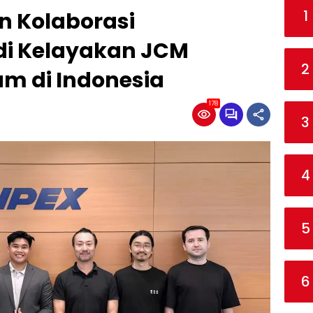
1
 Kolaborasi
i Kelayakan JCM
2
am di Indonesia
178
3
4
5
6