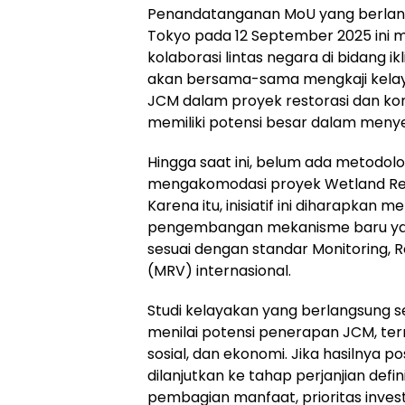
Penandatanganan MoU yang berlang
Tokyo pada 12 September 2025 ini
kolaborasi lintas negara di bidang i
akan bersama-sama mengkaji kel
JCM dalam proyek restorasi dan ko
memiliki potensi besar dalam meny
Hingga saat ini, belum ada metodolo
mengakomodasi proyek Wetland Res
Karena itu, inisiatif ini diharapkan m
pengembangan mekanisme baru yang
sesuai dengan standar Monitoring, Re
(MRV) internasional.
Studi kelayakan yang berlangsung s
menilai potensi penerapan JCM, ter
sosial, dan ekonomi. Jika hasilnya pos
dilanjutkan ke tahap perjanjian de
pembagian manfaat, prioritas invest