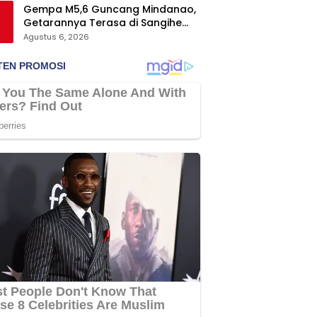
Gempa M5,6 Guncang Mindanao,
Getarannya Terasa di Sangihe
dan Talaud
Agustus 6, 2026