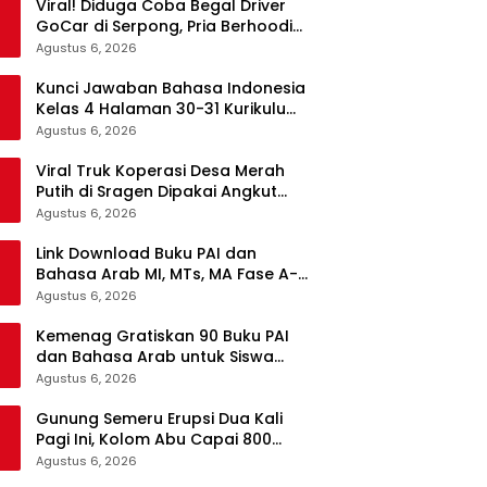
Viral! Diduga Coba Begal Driver
GoCar di Serpong, Pria Berhoodie
Hitam Diamankan Warga dan
Agustus 6, 2026
Polisi
Kunci Jawaban Bahasa Indonesia
Kelas 4 Halaman 30-31 Kurikulum
Merdeka, Menyimak Teks Kepala
Agustus 6, 2026
Suku Len
Viral Truk Koperasi Desa Merah
Putih di Sragen Dipakai Angkut
Tebu, Kodim Langsung Turun
Agustus 6, 2026
Tangan
Link Download Buku PAI dan
Bahasa Arab MI, MTs, MA Fase A-F
Gratis, Lengkap Semua Mata
Agustus 6, 2026
Pelajaran
Kemenag Gratiskan 90 Buku PAI
dan Bahasa Arab untuk Siswa
Madrasah di Semua Jenjang
Agustus 6, 2026
Gunung Semeru Erupsi Dua Kali
Pagi Ini, Kolom Abu Capai 800
Meter
Agustus 6, 2026