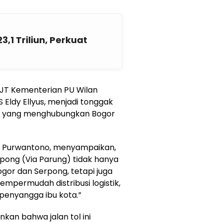
3,1 Triliun, Perkuat
PJT Kementerian PU Wilan
 Eldy Ellyus, menjadi tonggak
ru yang menghubungkan Bogor
A. Purwantono, menyampaikan,
ong (Via Parung) tidak hanya
or dan Serpong, tetapi juga
permudah distribusi logistik,
 penyangga ibu kota.”
an bahwa jalan tol ini