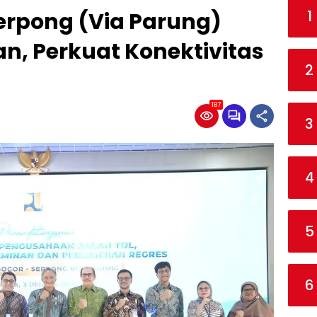
1
erpong (Via Parung)
n, Perkuat Konektivitas
2
187
3
4
5
6