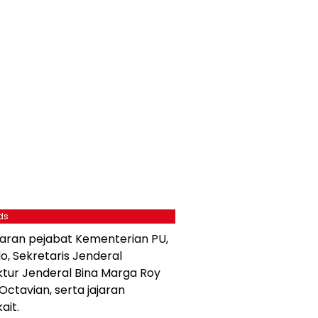
ds
ajaran pejabat Kementerian PU,
, Sekretaris Jenderal
ktur Jenderal Bina Marga Roy
Octavian, serta jajaran
ait.