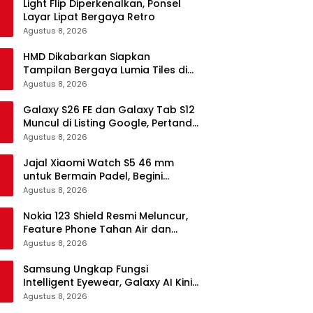
Light Flip Diperkenalkan, Ponsel
Layar Lipat Bergaya Retro
Agustus 8, 2026
HMD Dikabarkan Siapkan
Tampilan Bergaya Lumia Tiles di
Ponsel Android
Agustus 8, 2026
Galaxy S26 FE dan Galaxy Tab S12
Muncul di Listing Google, Pertanda
Segera Rilis?
Agustus 8, 2026
Jajal Xiaomi Watch S5 46 mm
untuk Bermain Padel, Begini
Kemampuannya
Agustus 8, 2026
Nokia 123 Shield Resmi Meluncur,
Feature Phone Tahan Air dan
Debu
Agustus 8, 2026
Samsung Ungkap Fungsi
Intelligent Eyewear, Galaxy AI Kini
Bisa Diakses Tanpa Layar
Agustus 8, 2026