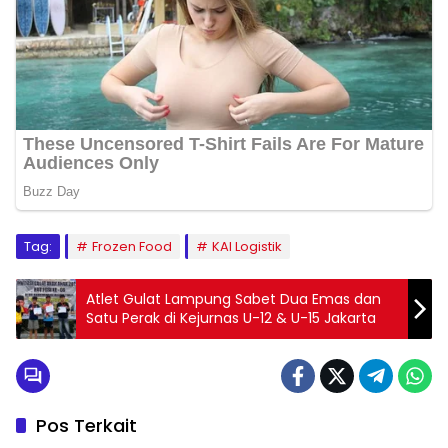
Tag:
Frozen Food
KAI Logistik
Atlet Gulat Lampung Sabet Dua Emas dan
Satu Perak di Kejurnas U-12 & U-15 Jakarta
Pos Terkait