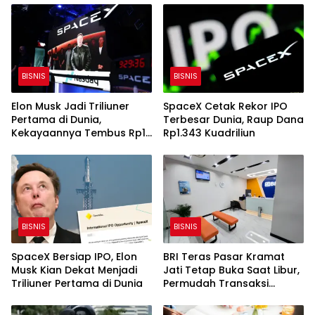
BISNIS
BISNIS
Elon Musk Jadi Triliuner
SpaceX Cetak Rekor IPO
Pertama di Dunia,
Terbesar Dunia, Raup Dana
Kekayaannya Tembus Rp18
Rp1.343 Kuadriliun
Kuadriliun
BISNIS
BISNIS
SpaceX Bersiap IPO, Elon
BRI Teras Pasar Kramat
Musk Kian Dekat Menjadi
Jati Tetap Buka Saat Libur,
Triliuner Pertama di Dunia
Permudah Transaksi
Nasabah Lewat Weekend
Banking