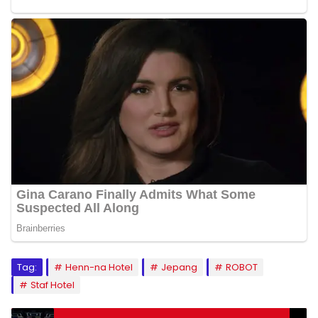
Tag:
Henn-na Hotel
Jepang
ROBOT
Staf Hotel