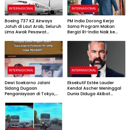
INTERNASIONAL
INTERNASIONAL
Boeing 737 K2 Airways
PM India Dorong Kerja
Jatuh di Laut Arab, Seluruh
Sama Program Makan
Lima Awak Pesawat
Bergizi RI-India Naik ke
Dipastikan Tewas
Level Lebih Tinggi
INTERNASIONAL
INTERNASIONAL
Dewi Soekarno Jalani
Eksekutif Estée Lauder
Sidang Dugaan
Kendal Ascher Meninggal
Penganiayaan di Tokyo,
Dunia Diduga Akibat
Akui Sulit Mengendalikan
Komplikasi Filler Kosmetik
Emosi