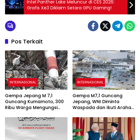
Intel Panther Lake Meluncur di CES 2026:
Grafis Xe3 Diklaim Setara GPU Gaming!
Pos Terkait
INTERNASIONAL
INTERNASIONAL
Gempa Jepang M 7,1
Gempa M7,1 Guncang
Guncang Kumamoto, 300
Jepang, WNI Diminta
Ribu Warga Mengungsi
Waspada dan Ikuti Arahan
dan 13 Orang Tewas
Otoritas