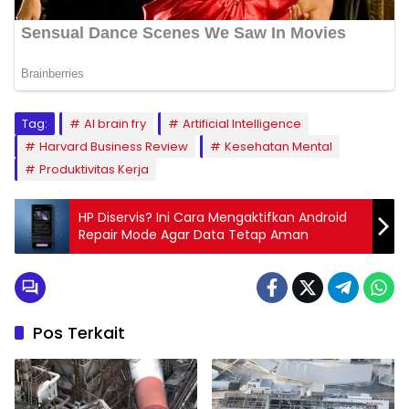
Tag:
AI brain fry
Artificial Intelligence
Harvard Business Review
Kesehatan Mental
Produktivitas Kerja
HP Diservis? Ini Cara Mengaktifkan Android
Repair Mode Agar Data Tetap Aman
Pos Terkait