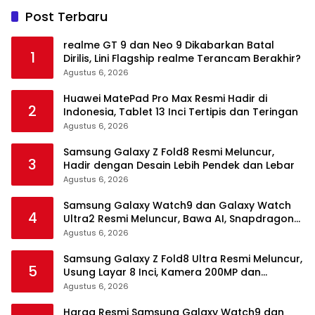
Post Terbaru
realme GT 9 dan Neo 9 Dikabarkan Batal
1
Dirilis, Lini Flagship realme Terancam Berakhir?
Agustus 6, 2026
Huawei MatePad Pro Max Resmi Hadir di
2
Indonesia, Tablet 13 Inci Tertipis dan Teringan
Agustus 6, 2026
Samsung Galaxy Z Fold8 Resmi Meluncur,
3
Hadir dengan Desain Lebih Pendek dan Lebar
Agustus 6, 2026
Samsung Galaxy Watch9 dan Galaxy Watch
4
Ultra2 Resmi Meluncur, Bawa AI, Snapdragon
Wear Elite, dan Fitur Kesehatan Baru
Agustus 6, 2026
Samsung Galaxy Z Fold8 Ultra Resmi Meluncur,
5
Usung Layar 8 Inci, Kamera 200MP dan
Snapdragon 8 Elite Gen 5
Agustus 6, 2026
Harga Resmi Samsung Galaxy Watch9 dan