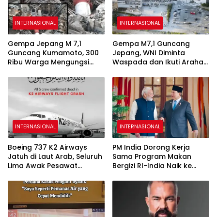
INTERNASIONAL
INTERNASIONAL
Gempa Jepang M 7,1
Gempa M7,1 Guncang
Guncang Kumamoto, 300
Jepang, WNI Diminta
Ribu Warga Mengungsi
Waspada dan Ikuti Arahan
dan 13 Orang Tewas
Otoritas
INTERNASIONAL
INTERNASIONAL
Boeing 737 K2 Airways
PM India Dorong Kerja
Jatuh di Laut Arab, Seluruh
Sama Program Makan
Lima Awak Pesawat
Bergizi RI-India Naik ke
Dipastikan Tewas
Level Lebih Tinggi