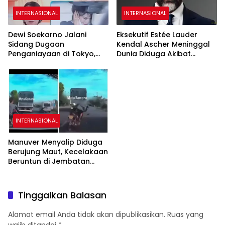
INTERNASIONAL
INTERNASIONAL
Dewi Soekarno Jalani
Eksekutif Estée Lauder
Sidang Dugaan
Kendal Ascher Meninggal
Penganiayaan di Tokyo,
Dunia Diduga Akibat
Akui Sulit Mengendalikan
Komplikasi Filler Kosmetik
Emosi
INTERNASIONAL
Manuver Menyalip Diduga
Berujung Maut, Kecelakaan
Beruntun di Jembatan
Dong Tu Vietnam
Tewaskan Dua Orang
Tinggalkan Balasan
Alamat email Anda tidak akan dipublikasikan.
Ruas yang
wajib ditandai
*