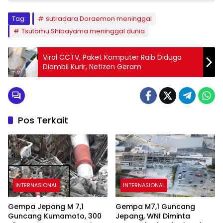
Tag:
sutradara Doraemon meninggal
Tsutomu Shibayama meninggal dunia
Viral CCTV, Paket Komputer Raib Diduga
Diambil Kurir, Netizen Geram
Pos Terkait
INTERNASIONAL
INTERNASIONAL
Gempa Jepang M 7,1
Gempa M7,1 Guncang
Guncang Kumamoto, 300
Jepang, WNI Diminta