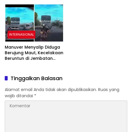
Akui Sulit Mengendalikan
Komplikasi Filler Kosmetik
Emosi
INTERNASIONAL
Manuver Menyalip Diduga
Berujung Maut, Kecelakaan
Beruntun di Jembatan
Dong Tu Vietnam
Tewaskan Dua Orang
Tinggalkan Balasan
Alamat email Anda tidak akan dipublikasikan.
Ruas yang
wajib ditandai
*