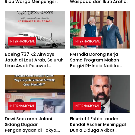
Ribu Warga Mengungsi
Waspada dan Ikuti Arahan
dan 13 Orang Tewas
Otoritas
INTERNASIONAL
INTERNASIONAL
Boeing 737 K2 Airways
PM India Dorong Kerja
Jatuh di Laut Arab, Seluruh
Sama Program Makan
Lima Awak Pesawat
Bergizi RI-India Naik ke
Dipastikan Tewas
Level Lebih Tinggi
INTERNASIONAL
INTERNASIONAL
Dewi Soekarno Jalani
Eksekutif Estée Lauder
Sidang Dugaan
Kendal Ascher Meninggal
Penganiayaan di Tokyo,
Dunia Diduga Akibat