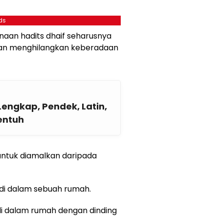
ds
naan hadits dhaif seharusnya
an menghilangkan keberadaan
engkap, Pendek, Latin,
entuh
k untuk diamalkan daripada
 di dalam sebuah rumah.
di dalam rumah dengan dinding