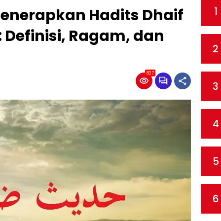
1
nerapkan Hadits Dhaif
Definisi, Ragam, dan
2
827
3
4
5
6