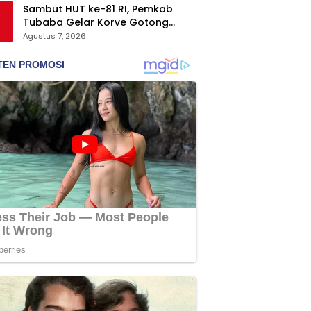
Sambut HUT ke-81 RI, Pemkab
Tubaba Gelar Korve Gotong
Royong dan Bersih-Bersih
Agustus 7, 2026
Serentak