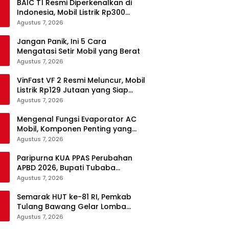
BAIC T1 Resmi Diperkenalkan di
Indonesia, Mobil Listrik Rp300
Jutaan Siap Ramaikan Pasar EV
Agustus 7, 2026
Jangan Panik, Ini 5 Cara
Mengatasi Setir Mobil yang Berat
Agustus 7, 2026
VinFast VF 2 Resmi Meluncur, Mobil
Listrik Rp129 Jutaan yang Siap
Jadi Alternatif Pengganti Motor
Agustus 7, 2026
Mengenal Fungsi Evaporator AC
Mobil, Komponen Penting yang
Sering Terlupakan
Agustus 7, 2026
Paripurna KUA PPAS Perubahan
APBD 2026, Bupati Tubaba
Targetkan Pendapatan Daerah
Agustus 7, 2026
Rp820,3 Miliar
Semarak HUT ke-81 RI, Pemkab
Tulang Bawang Gelar Lomba
Senam Udang Manis
Agustus 7, 2026