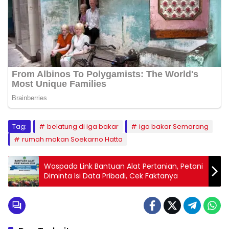
Tag:
belatung di iga bakar
iga bakar Semarang
rumah makan Soekarno Hatta
Waspada Link Bantuan Alat Pertanian, Petani
Diminta Isi Data Pribadi, Cek Faktanya