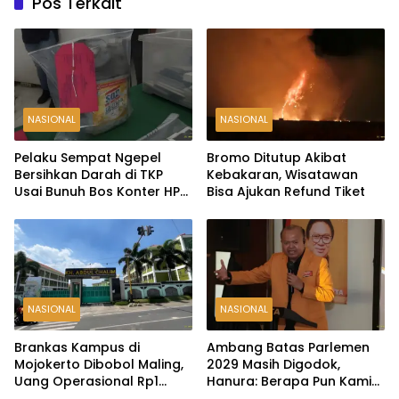
Pos Terkait
NASIONAL
NASIONAL
Pelaku Sempat Ngepel
Bromo Ditutup Akibat
Bersihkan Darah di TKP
Kebakaran, Wisatawan
Usai Bunuh Bos Konter HP
Bisa Ajukan Refund Tiket
Ambarawa
NASIONAL
NASIONAL
Brankas Kampus di
Ambang Batas Parlemen
Mojokerto Dibobol Maling,
2029 Masih Digodok,
Uang Operasional Rp1
Hanura: Berapa Pun Kami
Miliar Raib
Siap