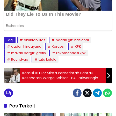
Tag:
akuntabilitas
badan gizi nasional
dadan hindayana
Korupsi
KPK
makan bergizi gratis
rekomendasi kpk
Round-up
tata kelola
Komisi IX DPR Minta Pemerintah Pantau
Kesehatan Warga Sekitar TPA Jatiwaringin
Pos Terkait