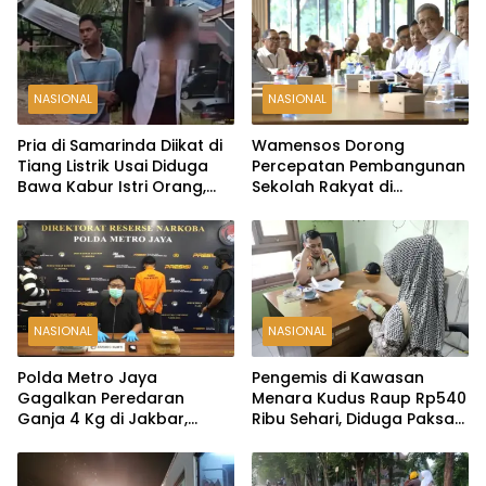
NASIONAL
NASIONAL
Pria di Samarinda Diikat di
Wamensos Dorong
Tiang Listrik Usai Diduga
Percepatan Pembangunan
Bawa Kabur Istri Orang,
Sekolah Rakyat di
Kasus Berakhir Damai
Probolinggo, Kuansing, dan
Polewali Mandar
NASIONAL
NASIONAL
Polda Metro Jaya
Pengemis di Kawasan
Gagalkan Peredaran
Menara Kudus Raup Rp540
Ganja 4 Kg di Jakbar,
Ribu Sehari, Diduga Paksa
Seorang Pengedar
Peziarah hingga Tarik Baju
Ditangkap