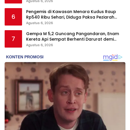
Agustus 6, 2026
Pengemis di Kawasan Menara Kudus Raup
6
Rp540 Ribu Sehari, Diduga Paksa Peziarah
hingga Tarik Baju
Agustus 6, 2026
Gempa M 5,2 Guncang Pangandaran, Enam
7
Kereta Api Sempat Berhenti Darurat demi
Keselamatan
Agustus 6, 2026