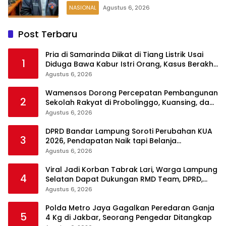
NASIONAL
Agustus 6, 2026
Post Terbaru
Pria di Samarinda Diikat di Tiang Listrik Usai
1
Diduga Bawa Kabur Istri Orang, Kasus Berakhir
Damai
Agustus 6, 2026
Wamensos Dorong Percepatan Pembangunan
2
Sekolah Rakyat di Probolinggo, Kuansing, dan
Polewali Mandar
Agustus 6, 2026
DPRD Bandar Lampung Soroti Perubahan KUA
3
2026, Pendapatan Naik tapi Belanja
Pembangunan Dipangkas
Agustus 6, 2026
Viral Jadi Korban Tabrak Lari, Warga Lampung
4
Selatan Dapat Dukungan RMD Team, DPRD,
dan Influencer
Agustus 6, 2026
Polda Metro Jaya Gagalkan Peredaran Ganja
5
4 Kg di Jakbar, Seorang Pengedar Ditangkap