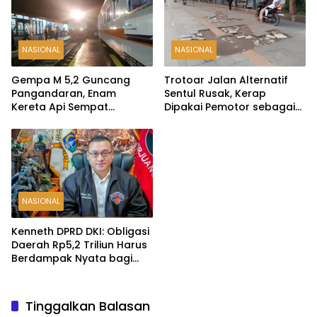
NASIONAL
NASIONAL
Gempa M 5,2 Guncang
Trotoar Jalan Alternatif
Pangandaran, Enam
Sentul Rusak, Kerap
Kereta Api Sempat
Dipakai Pemotor sebagai
Berhenti Darurat demi
Jalur Pintas
Keselamatan
NASIONAL
Kenneth DPRD DKI: Obligasi
Daerah Rp5,2 Triliun Harus
Berdampak Nyata bagi
Warga Jakarta
Tinggalkan Balasan