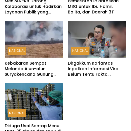
MenPAN-RB Dorong
Pemerintah Prioritaskan
Kolaborasi untuk Hadirkan
MBG untuk Ibu Hamil,
Layanan Publik yang
Balita, dan Daerah 3T
Terintegrasi dan Inklusif
NASIONAL
NASIONAL
Kebakaran Sempat
Dirgakkum Korlantas
Melanda Alun-alun
Ingatkan Informasi Viral
Suryakencana Gunung
Belum Tentu Fakta,
Gede, Api Berhasil
Masyarakat Diminta
Dipadamkan
Waspadai Hoaks
NASIONAL
Diduga Usai Santap Menu