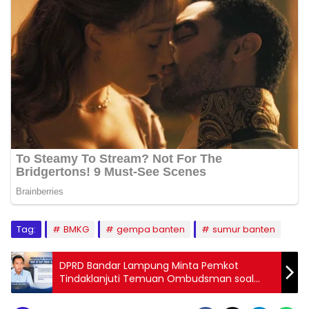
Tag:
BMKG
gempa banten
sumur banten
DPRD Bandar Lampung Minta Pemkot
Tindaklanjuti Temuan Ombudsman soal
SPMB SMP