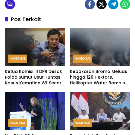
Pos Terkait
NASIONAL
NASIONAL
Ketua Komisi III DPR Desak
Kebakaran Bromo Meluas
Polda Sumut Usut Tuntas
hingga 120 Hektare,
Kasus Kematian WL Secara
Helikopter Water Bombing
Transparan
Disiagakan
NASIONAL
NASIONAL