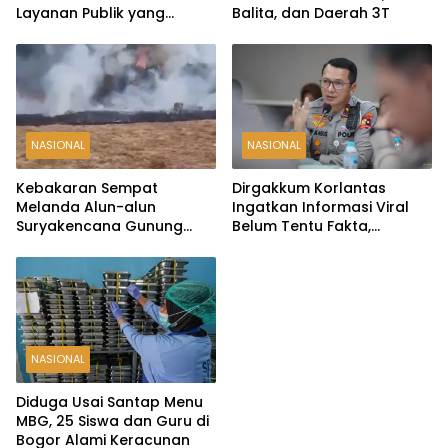
Layanan Publik yang
Balita, dan Daerah 3T
Terintegrasi dan Inklusif
NASIONAL
NASIONAL
Kebakaran Sempat
Dirgakkum Korlantas
Melanda Alun-alun
Ingatkan Informasi Viral
Suryakencana Gunung
Belum Tentu Fakta,
Gede, Api Berhasil
Masyarakat Diminta
Dipadamkan
Waspadai Hoaks
NASIONAL
Diduga Usai Santap Menu
MBG, 25 Siswa dan Guru di
Bogor Alami Keracunan