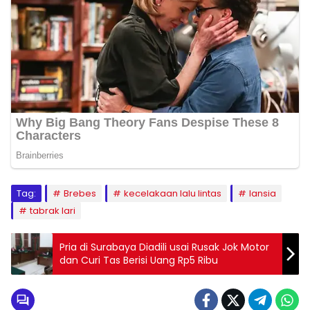
Tag:
Brebes
kecelakaan lalu lintas
lansia
tabrak lari
Pria di Surabaya Diadili usai Rusak Jok Motor
dan Curi Tas Berisi Uang Rp5 Ribu