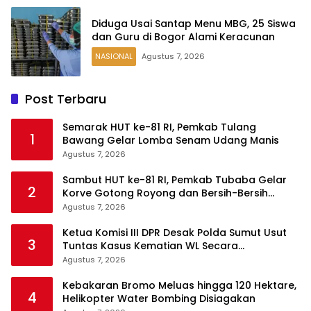
Diduga Usai Santap Menu MBG, 25 Siswa
dan Guru di Bogor Alami Keracunan
NASIONAL
Agustus 7, 2026
Post Terbaru
Semarak HUT ke-81 RI, Pemkab Tulang
1
Bawang Gelar Lomba Senam Udang Manis
Agustus 7, 2026
Sambut HUT ke-81 RI, Pemkab Tubaba Gelar
2
Korve Gotong Royong dan Bersih-Bersih
Serentak
Agustus 7, 2026
Ketua Komisi III DPR Desak Polda Sumut Usut
3
Tuntas Kasus Kematian WL Secara
Transparan
Agustus 7, 2026
Kebakaran Bromo Meluas hingga 120 Hektare,
4
Helikopter Water Bombing Disiagakan