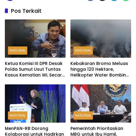
Pos Terkait
NASIONAL
NASIONAL
Ketua Komisi III DPR Desak
Kebakaran Bromo Meluas
Polda Sumut Usut Tuntas
hingga 120 Hektare,
Kasus Kematian WL Secara
Helikopter Water Bombing
Transparan
Disiagakan
NASIONAL
NASIONAL
MenPAN-RB Dorong
Pemerintah Prioritaskan
Kolaborasi untuk Hadirkan
MBG untuk Ibu Hamil,