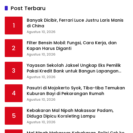
Post Terbaru
Banyak Dicibir, Ferrari Luce Justru Laris Manis
1
di China
Agustus 10, 2026
Filter Bensin Mobil: Fungsi, Cara Kerja, dan
2
Kapan Harus Diganti
Agustus 10, 2026
Yayasan Sekolah Jaksel Ungkap Eks Pemilik
3
Pakai Kredit Bank untuk Bangun Lapangan
Padel
Agustus 10, 2026
Pasutri di Mojokerto Syok, Tiba-tiba Temukan
4
Kuburan Bayi di Pekarangan Rumah
Agustus 10, 2026
Kebakaran Mal Nipah Makassar Padam,
5
Diduga Dipicu Korsleting Lampu
Agustus 10, 2026
Mal Nipah Makassar Kebakaran, Polisi Cek ke