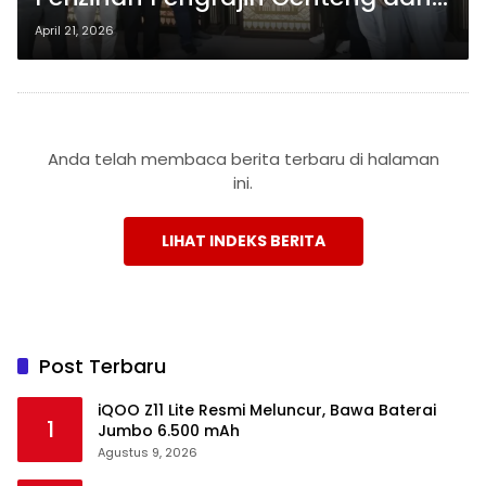
Batu Bata, Dorong Kebijakan
April 21, 2026
Lebih Sederhana
Anda telah membaca berita terbaru di halaman
ini.
LIHAT INDEKS BERITA
Post Terbaru
iQOO Z11 Lite Resmi Meluncur, Bawa Baterai
1
Jumbo 6.500 mAh
Agustus 9, 2026