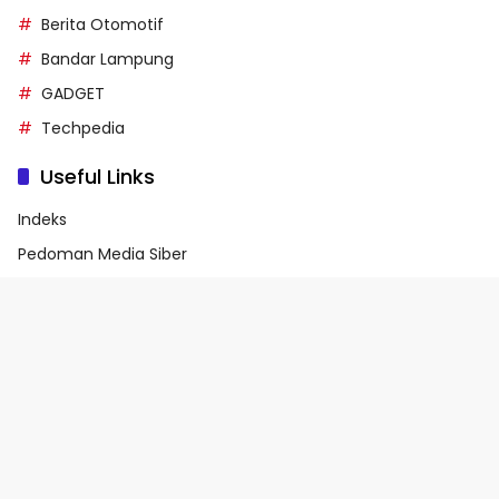
Berita Otomotif
Bandar Lampung
GADGET
Techpedia
Useful Links
Indeks
Pedoman Media Siber
Privacy Policy
Terms of Service
© 2026 - Media90.id | Powered by danar.id