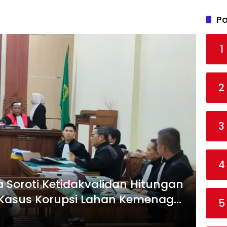
Po
1
2
3
4
Soroti Ketidakvalidan Hitungan
Kasus Korupsi Lahan Kemenag
5