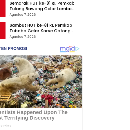
Semarak HUT ke-81 RI, Pemkab
Tulang Bawang Gelar Lomba
Senam Udang Manis
Agustus 7, 2026
Sambut HUT ke-81 RI, Pemkab
Tubaba Gelar Korve Gotong
Royong dan Bersih-Bersih
Agustus 7, 2026
Serentak