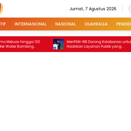
Jumat, 7 Agustus 2026
TIF
INTERNASIONAL
NASIONAL
OLAHRAGA
PENDID
s hingga 120
MenPAN-RB Dorong Kolaborasi untuk
er Bombing
Hadirkan Layanan Publik yang
Terintegrasi dan Inklusif