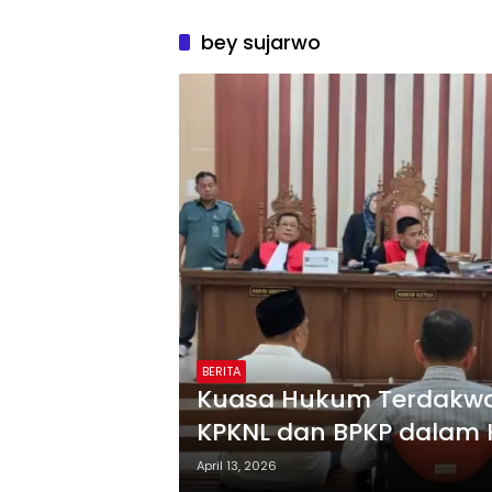
bey sujarwo
BERITA
Kuasa Hukum Terdakwa 
KPKNL dan BPKP dalam 
Natar
April 13, 2026