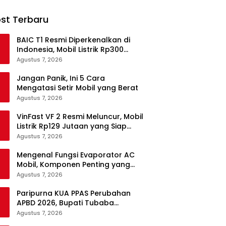
st Terbaru
BAIC T1 Resmi Diperkenalkan di
Indonesia, Mobil Listrik Rp300
Jutaan Siap Ramaikan Pasar EV
Agustus 7, 2026
Jangan Panik, Ini 5 Cara
Mengatasi Setir Mobil yang Berat
Agustus 7, 2026
VinFast VF 2 Resmi Meluncur, Mobil
Listrik Rp129 Jutaan yang Siap
Jadi Alternatif Pengganti Motor
Agustus 7, 2026
Mengenal Fungsi Evaporator AC
Mobil, Komponen Penting yang
Sering Terlupakan
Agustus 7, 2026
Paripurna KUA PPAS Perubahan
APBD 2026, Bupati Tubaba
Targetkan Pendapatan Daerah
Agustus 7, 2026
Rp820,3 Miliar