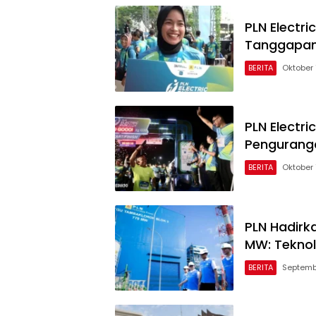
PLN Electri
Tanggapan
BERITA
Oktober 
PLN Electri
Pengurang
BERITA
Oktober 
PLN Hadirk
MW: Teknol
BERITA
Septembe