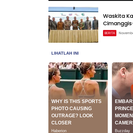
Waskita Ka
Cimanggis–C
BERITA
Novembe