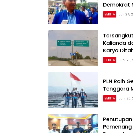
Demokrat M
BERITA
Juli 24,
Tersangkut
Kalianda d
Karya Dita
BERITA
Juni 25,
PLN Raih Ge
Tenggara M
BERITA
Juni 23,
Penutupan
Pemenang 