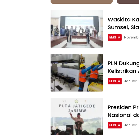
Waskita Kar
Sumsel, Si
BERITA
Novembe
PLN Dukung
Kelistrikan
BERITA
Januari 
Presiden P
Nasional da
BERITA
Januari 