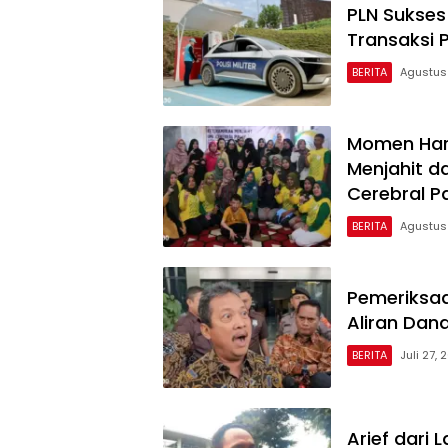
PLN Sukses 
Transaksi P
BERITA
Agustus 
Momen Hari
Menjahit d
Cerebral P
BERITA
Agustus
Pemeriksaa
Aliran Dan
BERITA
Juli 27, 
Arief dari