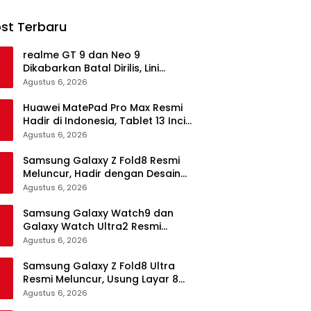
st Terbaru
realme GT 9 dan Neo 9
Dikabarkan Batal Dirilis, Lini
Flagship realme Terancam
Agustus 6, 2026
Berakhir?
Huawei MatePad Pro Max Resmi
Hadir di Indonesia, Tablet 13 Inci
Tertipis dan Teringan
Agustus 6, 2026
Samsung Galaxy Z Fold8 Resmi
Meluncur, Hadir dengan Desain
Lebih Pendek dan Lebar
Agustus 6, 2026
Samsung Galaxy Watch9 dan
Galaxy Watch Ultra2 Resmi
Meluncur, Bawa AI, Snapdragon
Agustus 6, 2026
Wear Elite, dan Fitur Kesehatan
Baru
Samsung Galaxy Z Fold8 Ultra
Resmi Meluncur, Usung Layar 8
Inci, Kamera 200MP dan
Agustus 6, 2026
Snapdragon 8 Elite Gen 5