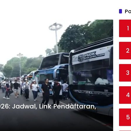
Po
1
2
3
4
26: Jadwal, Link Pendaftaran,
5