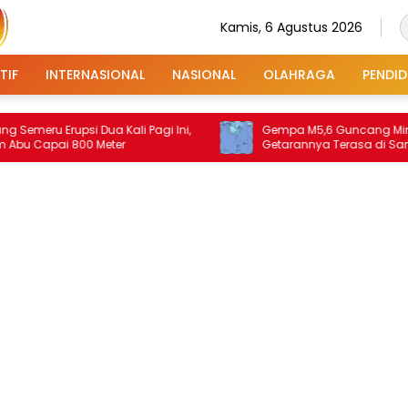
Kamis, 6 Agustus 2026
TIF
INTERNASIONAL
NASIONAL
OLAHRAGA
PENDID
ua Kali Pagi Ini,
Gempa M5,6 Guncang Mindanao,
Meter
Getarannya Terasa di Sangihe dan
Talaud