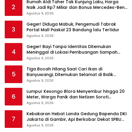
Rumah Aldi Taher Tak Kunjung Laku, Harga
2
Naik Jadi Rp7 Miliar dan Bonus Mercedes-Benz
C200
Agustus 9, 2026
Geger! Diduga Mabuk, Pengemudi Tabrak
3
Portal Mall Paskal 23 Bandung lalu Tertidur
Agustus 9, 2026
Geger! Bayi Tanpa Identitas Ditemukan
4
Meninggal di Lokasi Pembuangan Sampah
Tangerang
Agustus 9, 2026
Tiga Bocah Hilang Saat Cari Ikan di
5
Banyuwangi, Ditemukan Selamat di Balik
Semak dan Atas Pohon
Agustus 9, 2026
Lumpur Kesongo Blora Menyembur hingga 20
6
Meter, Warga Panik dan Netizen Soroti
Fenomena Ini
Agustus 9, 2026
Kebakaran Hebat Landa Gedung Bapenda DKI
7
Jakarta di Gambir, Api Berkobar Dekat SPBU
Abdul Muis
Agustus 9, 2026