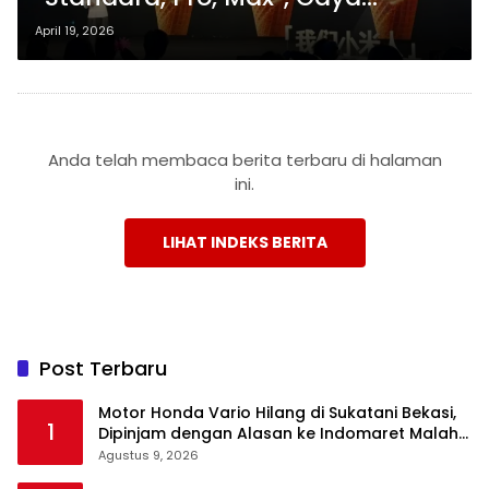
Flagship Masuk Dunia Kuliner
April 19, 2026
Anda telah membaca berita terbaru di halaman
ini.
LIHAT INDEKS BERITA
Post Terbaru
Motor Honda Vario Hilang di Sukatani Bekasi,
1
Dipinjam dengan Alasan ke Indomaret Malah
Tak Kembali
Agustus 9, 2026