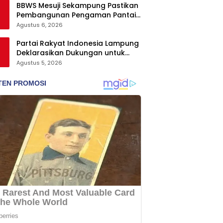
BBWS Mesuji Sekampung Pastikan
Pembangunan Pengaman Pantai
Mandiri Sejati Krui Penuhi
Agustus 6, 2026
Spesifikasi Teknis
Partai Rakyat Indonesia Lampung
Deklarasikan Dukungan untuk
Prabowo di Pilpres 2029
Agustus 5, 2026