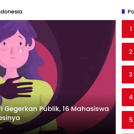
ndonesia
Po
1
2
3
4
I Gegerkan Publik, 16 Mahasiswa
asinya
5