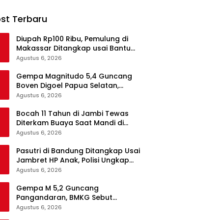
st Terbaru
Diupah Rp100 Ribu, Pemulung di
Makassar Ditangkap usai Bantu
Angkut Kabel BTS Hasil Curian
Agustus 6, 2026
Gempa Magnitudo 5,4 Guncang
Boven Digoel Papua Selatan,
Berpusat di Kedalaman 57
Agustus 6, 2026
Kilometer
Bocah 11 Tahun di Jambi Tewas
Diterkam Buaya Saat Mandi di
Sungai, Satu Korban Selamat
Agustus 6, 2026
Pasutri di Bandung Ditangkap Usai
Jambret HP Anak, Polisi Ungkap
Motif Ekonomi
Agustus 6, 2026
Gempa M 5,2 Guncang
Pangandaran, BMKG Sebut
Getarannya Terasa hingga
Agustus 6, 2026
Sukabumi