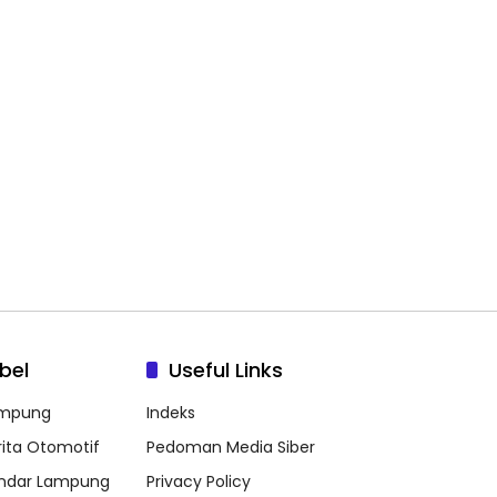
bel
Useful Links
mpung
Indeks
rita Otomotif
Pedoman Media Siber
ndar Lampung
Privacy Policy