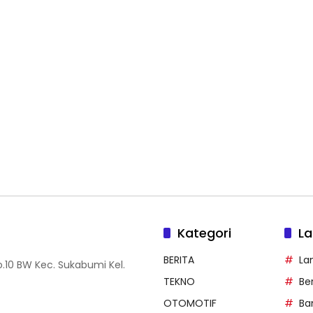
Kategori
La
BERITA
La
.10 BW Kec. Sukabumi Kel.
TEKNO
Be
OTOMOTIF
Ba