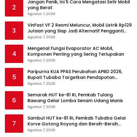
Jangan Panik, Ini 5 Cara Mengatasi Setir Mobil
2
yang Berat
Agustus 7, 2026
VinFast VF 2 Resmi Meluncur, Mobil Listrik Rp129
3
Jutaan yang Siap Jadi Alternatif Pengganti
Motor
Agustus 7, 2026
Mengenal Fungsi Evaporator AC Mobil,
4
Komponen Penting yang Sering Terlupakan
Agustus 7, 2026
Paripurna KUA PPAS Perubahan APBD 2026,
5
Bupati Tubaba Targetkan Pendapatan
Daerah Rp820,3 Miliar
Agustus 7, 2026
Semarak HUT ke-81 RI, Pemkab Tulang
6
Bawang Gelar Lomba Senam Udang Manis
Agustus 7, 2026
Sambut HUT ke-81 RI, Pemkab Tubaba Gelar
7
Korve Gotong Royong dan Bersih-Bersih
Serentak
Agustus 7, 2026