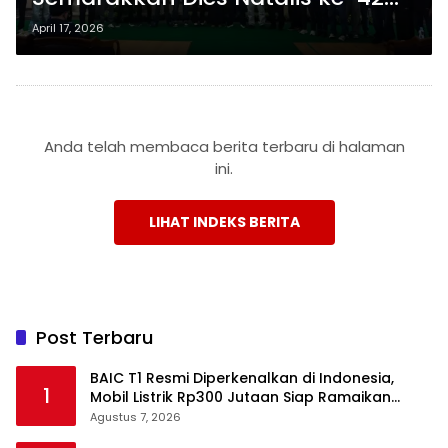
Polinela, Pelajar Adu Inovasi
April 17, 2026
Anda telah membaca berita terbaru di halaman
ini.
LIHAT INDEKS BERITA
Post Terbaru
BAIC T1 Resmi Diperkenalkan di Indonesia,
1
Mobil Listrik Rp300 Jutaan Siap Ramaikan
Pasar EV
Agustus 7, 2026