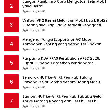
Jangan Panik, Ini 5 Cara Mengatasi Setir Mobil
2
yang Berat
Agustus 7, 2026
VinFast VF 2 Resmi Meluncur, Mobil Listrik Rp129
3
Jutaan yang Siap Jadi Alternatif Pengganti
Motor
Agustus 7, 2026
Mengenal Fungsi Evaporator AC Mobil,
4
Komponen Penting yang Sering Terlupakan
Agustus 7, 2026
Paripurna KUA PPAS Perubahan APBD 2026,
5
Bupati Tubaba Targetkan Pendapatan
Daerah Rp820,3 Miliar
Agustus 7, 2026
Semarak HUT ke-81 RI, Pemkab Tulang
6
Bawang Gelar Lomba Senam Udang Manis
Agustus 7, 2026
Sambut HUT ke-81 RI, Pemkab Tubaba Gelar
7
Korve Gotong Royong dan Bersih-Bersih
Serentak
Agustus 7, 2026