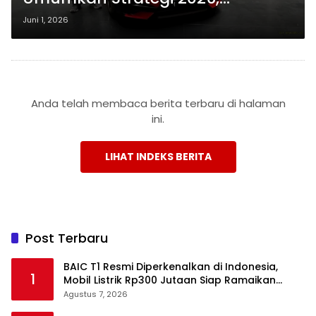
Hadirkan Pembalap Baru dan
Juni 1, 2026
Identitas Visual Lebih Agresif
Anda telah membaca berita terbaru di halaman
ini.
LIHAT INDEKS BERITA
Post Terbaru
BAIC T1 Resmi Diperkenalkan di Indonesia,
1
Mobil Listrik Rp300 Jutaan Siap Ramaikan
Pasar EV
Agustus 7, 2026