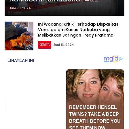
Tersangka Ditangkap, 147,4 Kg
Juni 28, 2024
Sabu dan 56,1 Kg Ganja
Dimusnahkan
Ini Wacana: Kritik Terhadap Disparitas
Vonis dalam Kasus Narkoba yang
Melibatkan Jaringan Fredy Pratama
BERITA
Juni 13, 2024