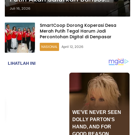
hingga Barang Subsidi
Juli 16, 2026
SmartCoop Dorong Koperasi Desa
Merah Putih Tegal Harum Jadi
Percontohan Digital di Denpasar
NASIONAL
April 12, 2026