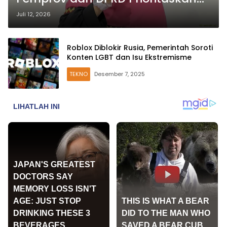
Penyusunan Raperda Terkait
Juli 12, 2026
LGBTQ
Roblox Diblokir Rusia, Pemerintah Soroti
Konten LGBT dan Isu Ekstremisme
TEKNO
Desember 7, 2025