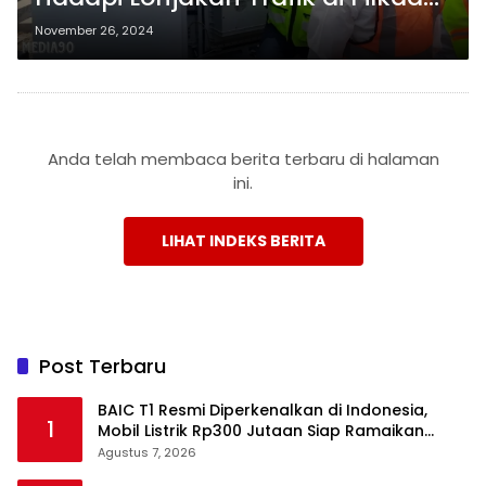
2024, Termasuk di Lampung
November 26, 2024
Anda telah membaca berita terbaru di halaman
ini.
LIHAT INDEKS BERITA
Post Terbaru
BAIC T1 Resmi Diperkenalkan di Indonesia,
1
Mobil Listrik Rp300 Jutaan Siap Ramaikan
Pasar EV
Agustus 7, 2026