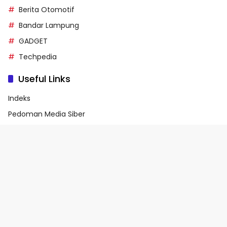
Berita Otomotif
Bandar Lampung
GADGET
Techpedia
Useful Links
Indeks
Pedoman Media Siber
Privacy Policy
Terms of Service
© 2026 - Media90.id | Powered by danar.id