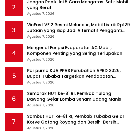
Jangan Panik, Ini 5 Cara Mengatasi Setir Mobil
2
yang Berat
Agustus 7, 2026
VinFast VF 2 Resmi Meluncur, Mobil Listrik Rp129
3
Jutaan yang Siap Jadi Alternatif Pengganti
Motor
Agustus 7, 2026
Mengenal Fungsi Evaporator AC Mobil,
4
Komponen Penting yang Sering Terlupakan
Agustus 7, 2026
Paripurna KUA PPAS Perubahan APBD 2026,
5
Bupati Tubaba Targetkan Pendapatan
Daerah Rp820,3 Miliar
Agustus 7, 2026
Semarak HUT ke-81 RI, Pemkab Tulang
6
Bawang Gelar Lomba Senam Udang Manis
Agustus 7, 2026
Sambut HUT ke-81 RI, Pemkab Tubaba Gelar
7
Korve Gotong Royong dan Bersih-Bersih
Serentak
Agustus 7, 2026