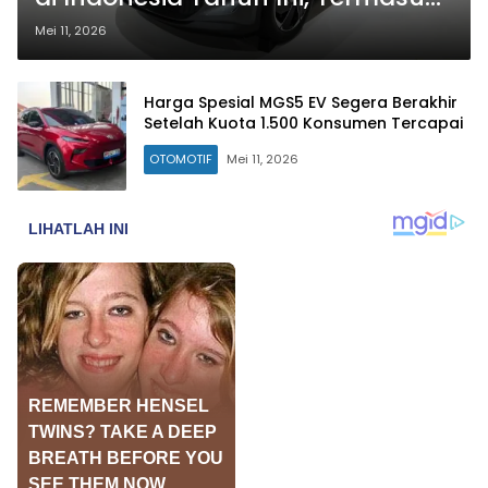
SUV Listrik
Mei 11, 2026
Harga Spesial MGS5 EV Segera Berakhir
Setelah Kuota 1.500 Konsumen Tercapai
OTOMOTIF
Mei 11, 2026