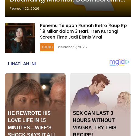
dan Malas Membaca Jadi
Februari 22, 2026
Penyebab
Penemu Telepon Rumah Retro Raup Rp
1,9 Miliar dalam 3 Hari, Tren Kurangi
Screen Time Jadi Bisnis Viral
TEKNO
Desember 7, 2025