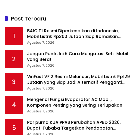
Post Terbaru
BAIC T1 Resmi Diperkenalkan di Indonesia,
1
Mobil Listrik Rp300 Jutaan Siap Ramaikan
Pasar EV
Agustus 7, 2026
Jangan Panik, Ini 5 Cara Mengatasi Setir Mobil
2
yang Berat
Agustus 7, 2026
VinFast VF 2 Resmi Meluncur, Mobil Listrik Rp129
3
Jutaan yang Siap Jadi Alternatif Pengganti
Motor
Agustus 7, 2026
Mengenal Fungsi Evaporator AC Mobil,
4
Komponen Penting yang Sering Terlupakan
Agustus 7, 2026
Paripurna KUA PPAS Perubahan APBD 2026,
5
Bupati Tubaba Targetkan Pendapatan
Daerah Rp820,3 Miliar
Agustus 7, 2026