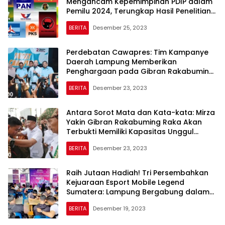
Mengancam Kepemimpinan PDIP dalam
Pemilu 2024, Terungkap Hasil Penelitian
Menyeluruh dari Semua Partai
BERITA
Desember 25, 2023
Perdebatan Cawapres: Tim Kampanye
Daerah Lampung Memberikan
Penghargaan pada Gibran Rakabuming,
Mirza: Dinilai Remeh, Ternyata Sangat
BERITA
Desember 23, 2023
Signifikan
Antara Sorot Mata dan Kata-kata: Mirza
Yakin Gibran Rakabuming Raka Akan
Terbukti Memiliki Kapasitas Unggul
dalam Debat Cawapres Hari Ini
BERITA
Desember 23, 2023
Raih Jutaan Hadiah! Tri Persembahkan
Kejuaraan Esport Mobile Legend
Sumatera: Lampung Bergabung dalam
Ajang Seru Ini
BERITA
Desember 19, 2023