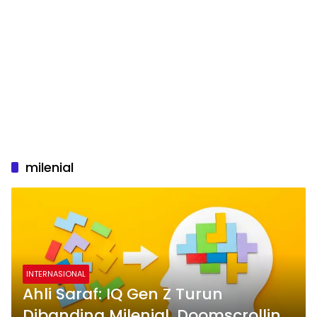
milenial
INTERNASIONAL
Ahli Saraf: IQ Gen Z Turun
Dibanding Milenial, Doomscrolling