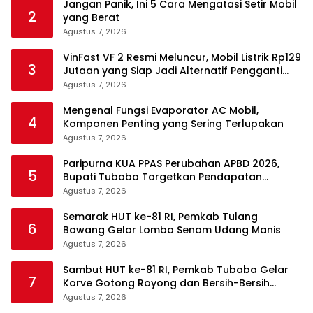
Jangan Panik, Ini 5 Cara Mengatasi Setir Mobil
2
yang Berat
Agustus 7, 2026
VinFast VF 2 Resmi Meluncur, Mobil Listrik Rp129
3
Jutaan yang Siap Jadi Alternatif Pengganti
Motor
Agustus 7, 2026
Mengenal Fungsi Evaporator AC Mobil,
4
Komponen Penting yang Sering Terlupakan
Agustus 7, 2026
Paripurna KUA PPAS Perubahan APBD 2026,
5
Bupati Tubaba Targetkan Pendapatan
Daerah Rp820,3 Miliar
Agustus 7, 2026
Semarak HUT ke-81 RI, Pemkab Tulang
6
Bawang Gelar Lomba Senam Udang Manis
Agustus 7, 2026
Sambut HUT ke-81 RI, Pemkab Tubaba Gelar
7
Korve Gotong Royong dan Bersih-Bersih
Serentak
Agustus 7, 2026