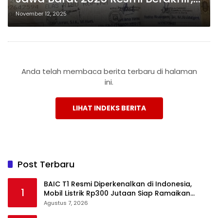
Ini Penjelasan dan Dampaknya
November 12, 2025
bagi Warga
Anda telah membaca berita terbaru di halaman
ini.
LIHAT INDEKS BERITA
Post Terbaru
BAIC T1 Resmi Diperkenalkan di Indonesia,
1
Mobil Listrik Rp300 Jutaan Siap Ramaikan
Pasar EV
Agustus 7, 2026