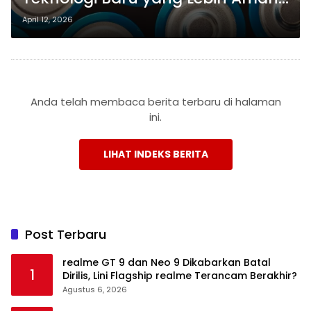
dan Tahan Lama untuk Gawai
April 12, 2026
Masa Depan
Anda telah membaca berita terbaru di halaman
ini.
LIHAT INDEKS BERITA
Post Terbaru
realme GT 9 dan Neo 9 Dikabarkan Batal
1
Dirilis, Lini Flagship realme Terancam Berakhir?
Agustus 6, 2026