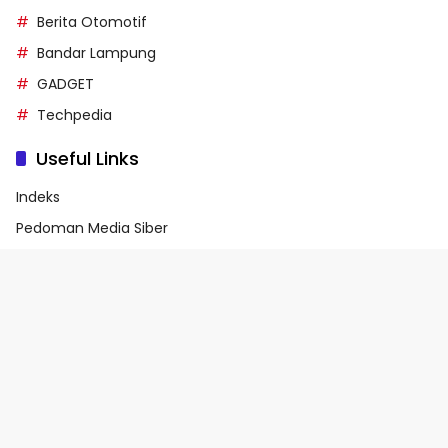
Berita Otomotif
Bandar Lampung
GADGET
Techpedia
Useful Links
Indeks
Pedoman Media Siber
Privacy Policy
Terms of Service
© 2026 - Media90.id | Powered by danar.id