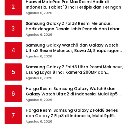
Huawei MatePad Pro Max Resmi Hadir di
2
Indonesia, Tablet 13 Inci Tertipis dan Teringan
Agustus 6, 2026
Samsung Galaxy Z Fold8 Resmi Meluncur,
3
Hadir dengan Desain Lebih Pendek dan Lebar
Agustus 6, 2026
Samsung Galaxy Watch9 dan Galaxy Watch
4
Ultra2 Resmi Meluncur, Bawa AI, Snapdragon
Wear Elite, dan Fitur Kesehatan Baru
Agustus 6, 2026
Samsung Galaxy Z Fold8 Ultra Resmi Meluncur,
5
Usung Layar 8 Inci, Kamera 200MP dan
Snapdragon 8 Elite Gen 5
Agustus 6, 2026
Harga Resmi Samsung Galaxy Watch9 dan
6
Galaxy Watch Ultra2 di Indonesia, Mulai Rp5,9
Jutaan
Agustus 6, 2026
Harga Resmi Samsung Galaxy Z Fold8 Series
7
dan Galaxy Z Flip8 di Indonesia, Mulai Rp19
Jutaan
Agustus 6, 2026