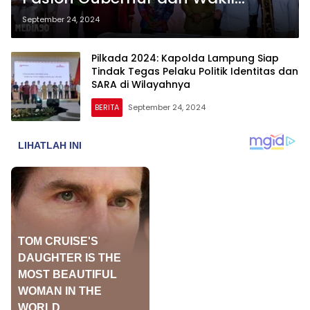
Gubernur Deklarasikan
September 24, 2024
Kampanye Damai untuk Pilkada
Pilkada 2024: Kapolda Lampung Siap
Tindak Tegas Pelaku Politik Identitas dan
SARA di Wilayahnya
BERITA
September 24, 2024