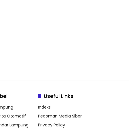
bel
Useful Links
mpung
Indeks
rita Otomotif
Pedoman Media Siber
ndar Lampung
Privacy Policy