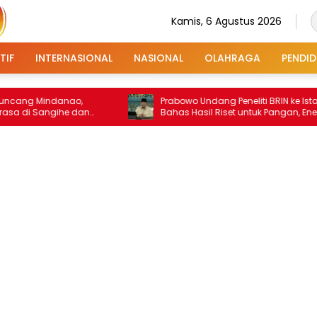
Kamis, 6 Agustus 2026
TIF
INTERNASIONAL
NASIONAL
OLAHRAGA
PENDID
ndanao,
Prabowo Undang Peneliti BRIN ke Istana,
ngihe dan
Bahas Hasil Riset untuk Pangan, Energi,
hingga Sampah