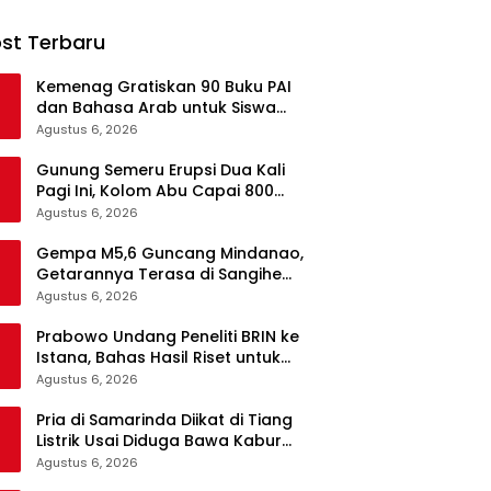
st Terbaru
Kemenag Gratiskan 90 Buku PAI
dan Bahasa Arab untuk Siswa
Madrasah di Semua Jenjang
Agustus 6, 2026
Gunung Semeru Erupsi Dua Kali
Pagi Ini, Kolom Abu Capai 800
Meter
Agustus 6, 2026
Gempa M5,6 Guncang Mindanao,
Getarannya Terasa di Sangihe
dan Talaud
Agustus 6, 2026
Prabowo Undang Peneliti BRIN ke
Istana, Bahas Hasil Riset untuk
Pangan, Energi, hingga Sampah
Agustus 6, 2026
Pria di Samarinda Diikat di Tiang
Listrik Usai Diduga Bawa Kabur
Istri Orang, Kasus Berakhir Damai
Agustus 6, 2026