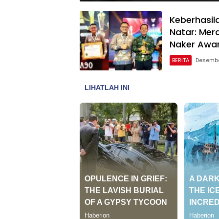
Keberhasil
Natar: Mer
Naker Awar
BERITA
Desembe