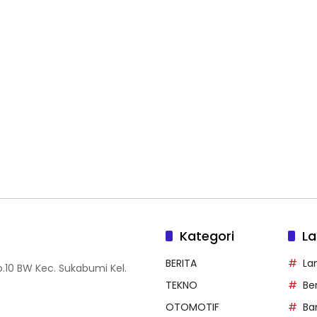
Kategori
La
BERITA
La
.10 BW Kec. Sukabumi Kel.
TEKNO
Be
OTOMOTIF
Ba