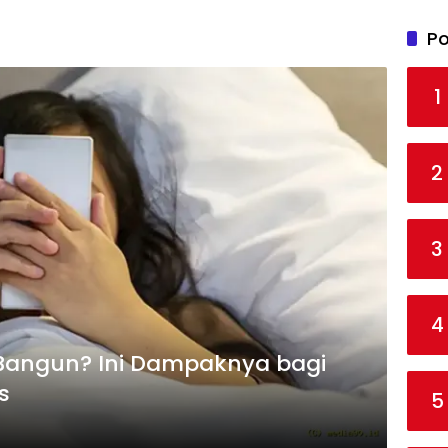
Po
1
2
3
4
Bangun? Ini Dampaknya bagi
s
5