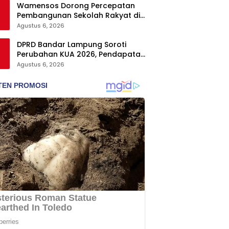
Wamensos Dorong Percepatan
Pembangunan Sekolah Rakyat di
Probolinggo, Kuansing, dan
Agustus 6, 2026
Polewali Mandar
DPRD Bandar Lampung Soroti
Perubahan KUA 2026, Pendapatan
Naik tapi Belanja Pembangunan
Agustus 6, 2026
Dipangkas