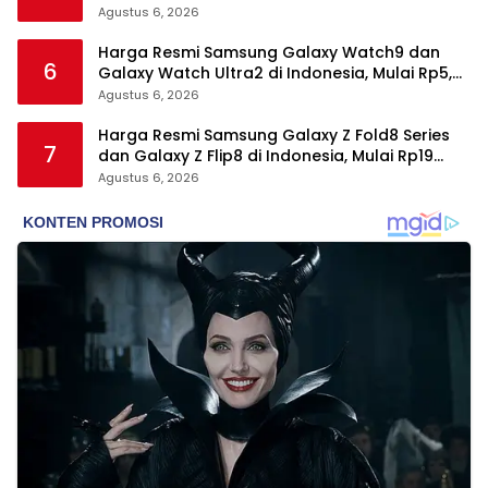
Snapdragon 8 Elite Gen 5
Agustus 6, 2026
Harga Resmi Samsung Galaxy Watch9 dan
6
Galaxy Watch Ultra2 di Indonesia, Mulai Rp5,9
Jutaan
Agustus 6, 2026
Harga Resmi Samsung Galaxy Z Fold8 Series
7
dan Galaxy Z Flip8 di Indonesia, Mulai Rp19
Jutaan
Agustus 6, 2026