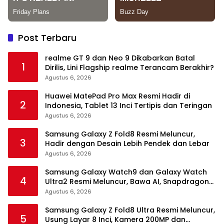
Post Terbaru
realme GT 9 dan Neo 9 Dikabarkan Batal
1
Dirilis, Lini Flagship realme Terancam Berakhir?
Agustus 6, 2026
Huawei MatePad Pro Max Resmi Hadir di
2
Indonesia, Tablet 13 Inci Tertipis dan Teringan
Agustus 6, 2026
Samsung Galaxy Z Fold8 Resmi Meluncur,
3
Hadir dengan Desain Lebih Pendek dan Lebar
Agustus 6, 2026
Samsung Galaxy Watch9 dan Galaxy Watch
4
Ultra2 Resmi Meluncur, Bawa AI, Snapdragon
Wear Elite, dan Fitur Kesehatan Baru
Agustus 6, 2026
Samsung Galaxy Z Fold8 Ultra Resmi Meluncur,
5
Usung Layar 8 Inci, Kamera 200MP dan