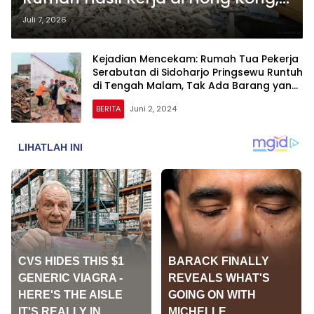
Diduga Dipicu Perselingkuhan
Juli 7, 2026
Suami
Kejadian Mencekam: Rumah Tua Pekerja
Serabutan di Sidoharjo Pringsewu Runtuh
di Tengah Malam, Tak Ada Barang yang
Selamat
BERITA
Juni 2, 2024