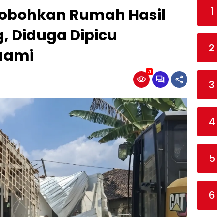
1
Robohkan Rumah Hasil
g, Diduga Dipicu
2
uami
71
3
4
5
6