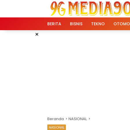
Langsung
ke
konten
BERITA
BISNIS
TEKNO
OTOMO
×
Beranda
NASIONAL
NASIONAL