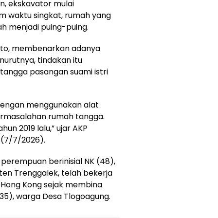
an, ekskavator mulai
 waktu singkat, rumah yang
ah menjadi puing-puing.
nto, membenarkan adanya
rutnya, tindakan itu
tangga pasangan suami istri
dengan menggunakan alat
permasalahan rumah tangga.
un 2019 lalu,” ujar AKP
a (7/7/2026).
 perempuan berinisial NK (48),
n Trenggalek, telah bekerja
di Hong Kong sejak membina
35), warga Desa Tlogoagung.