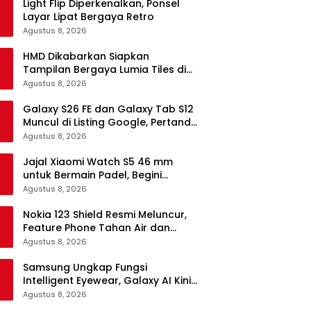
Light Flip Diperkenalkan, Ponsel
Layar Lipat Bergaya Retro
Agustus 8, 2026
HMD Dikabarkan Siapkan
Tampilan Bergaya Lumia Tiles di
Ponsel Android
Agustus 8, 2026
Galaxy S26 FE dan Galaxy Tab S12
Muncul di Listing Google, Pertanda
Segera Rilis?
Agustus 8, 2026
Jajal Xiaomi Watch S5 46 mm
untuk Bermain Padel, Begini
Kemampuannya
Agustus 8, 2026
Nokia 123 Shield Resmi Meluncur,
Feature Phone Tahan Air dan
Debu
Agustus 8, 2026
Samsung Ungkap Fungsi
Intelligent Eyewear, Galaxy AI Kini
Bisa Diakses Tanpa Layar
Agustus 8, 2026