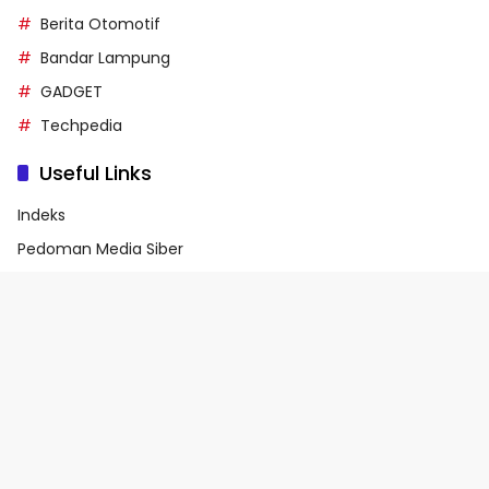
Berita Otomotif
Bandar Lampung
GADGET
Techpedia
Useful Links
Indeks
Pedoman Media Siber
Privacy Policy
Terms of Service
© 2026 - Media90.id | Powered by danar.id