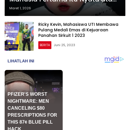
Sekadar Hoaks?
Maret 1, 2026
Ricky Kevin, Mahasiswa UTI Membawa
Pulang Medali Emas di Kejuaraan
Panahan Sirkuit 1 2023
BERITA
Juni 25, 2023