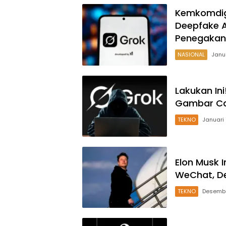
Kemkomdigi
Deepfake A
Penegakan 
NASIONAL
Janua
Lakukan Ini
Gambar Ca
TEKNO
Januari 
Elon Musk 
WeChat, D
TEKNO
Desembe