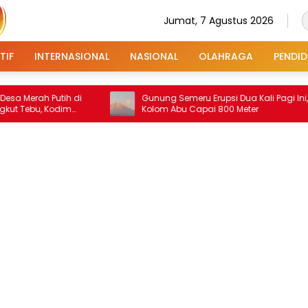
Jumat, 7 Agustus 2026
TIF
INTERNASIONAL
NASIONAL
OLAHRAGA
PENDID
utih di
Gunung Semeru Erupsi Dua Kali Pagi Ini,
odim
Kolom Abu Capai 800 Meter