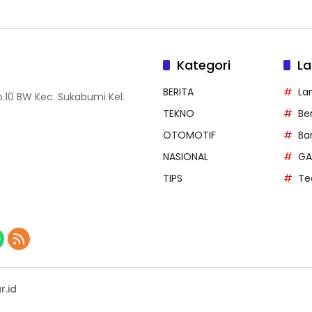
Kategori
La
BERITA
La
.10 BW Kec. Sukabumi Kel.
TEKNO
Be
OTOMOTIF
Ba
NASIONAL
GA
TIPS
Te
r.id