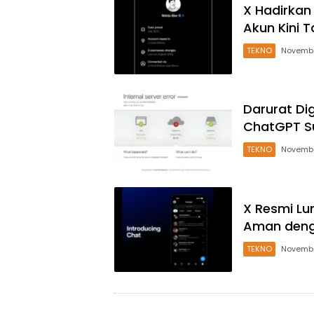
X Hadirkan
Akun Kini 
TEKNO
Novembe
Darurat Dig
ChatGPT Su
TEKNO
Novembe
X Resmi Lu
Aman denga
TEKNO
Novembe