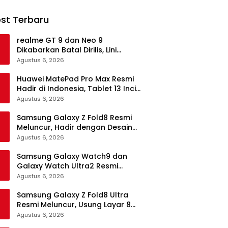
st Terbaru
realme GT 9 dan Neo 9
Dikabarkan Batal Dirilis, Lini
Flagship realme Terancam
Agustus 6, 2026
Berakhir?
Huawei MatePad Pro Max Resmi
Hadir di Indonesia, Tablet 13 Inci
Tertipis dan Teringan
Agustus 6, 2026
Samsung Galaxy Z Fold8 Resmi
Meluncur, Hadir dengan Desain
Lebih Pendek dan Lebar
Agustus 6, 2026
Samsung Galaxy Watch9 dan
Galaxy Watch Ultra2 Resmi
Meluncur, Bawa AI, Snapdragon
Agustus 6, 2026
Wear Elite, dan Fitur Kesehatan
Baru
Samsung Galaxy Z Fold8 Ultra
Resmi Meluncur, Usung Layar 8
Inci, Kamera 200MP dan
Agustus 6, 2026
Snapdragon 8 Elite Gen 5