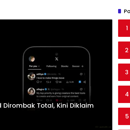
Po
1
2
3
4
 Dirombak Total, Kini Diklaim
5