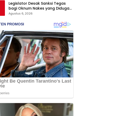
Legislator Desak Sanksi Tegas
bagi Oknum Nakes yang Diduga
Hina Pasien BPJS
Agustus 6, 2026