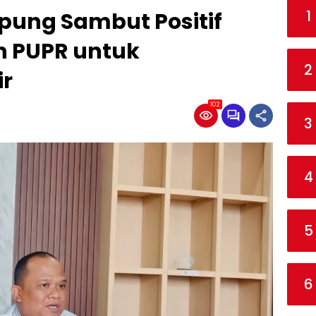
1
ung Sambut Positif
n PUPR untuk
2
ir
102
3
4
5
6