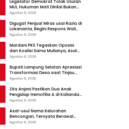
Legislator Demokrat Tolak Usulan
MUI, Hukuman Mati Dinilai Bukan
Solusi Berantas Korupsi
Agustus 6, 2026
Digugat Penjual Miras usai Razia di
Lokananta, Begini Respons Wali
Kota Solo
Agustus 6, 2026
Mardani PKS Tegaskan Oposisi
dan Koalisi Sama Mulianya, Asal
Berpihak kepada Rakyat
Agustus 6, 2026
Bupati Lampung Selatan Apresiasi
Transformasi Desa saat Tinjau
Program Desa Helau di Natar
Agustus 6, 2026
Zita Anjani Pastikan Dua Anak
Pengidap Hemofilia A di Kalianda
Terus Didampingi dan Dijamin
Agustus 6, 2026
Akses Kesehatan
Asal-usul Nama Kelurahan
Bencongan, Ternyata Berawal
dari Kisah Tokoh Dermawan
Agustus 6, 2026