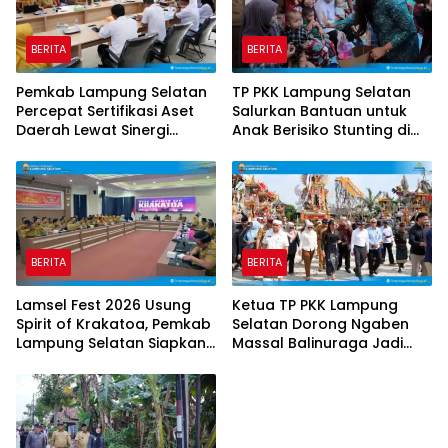
BERITA
BERITA
Pemkab Lampung Selatan
TP PKK Lampung Selatan
Percepat Sertifikasi Aset
Salurkan Bantuan untuk
Daerah Lewat Sinergi
Anak Berisiko Stunting di
dengan Kantor
Sidomulyo
Pertanahan
BERITA
BERITA
Lamsel Fest 2026 Usung
Ketua TP PKK Lampung
Spirit of Krakatoa, Pemkab
Selatan Dorong Ngaben
Lampung Selatan Siapkan
Massal Balinuraga Jadi
Festival Lebih Spektakuler
Ikon Wisata Budaya