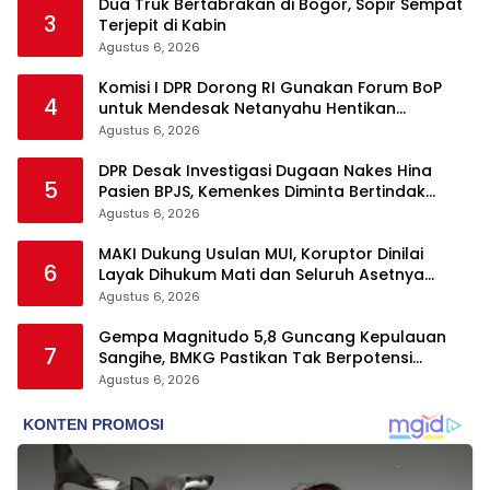
Dua Truk Bertabrakan di Bogor, Sopir Sempat
3
Terjepit di Kabin
Agustus 6, 2026
Komisi I DPR Dorong RI Gunakan Forum BoP
4
untuk Mendesak Netanyahu Hentikan
Serangan ke Gaza
Agustus 6, 2026
DPR Desak Investigasi Dugaan Nakes Hina
5
Pasien BPJS, Kemenkes Diminta Bertindak
Tegas
Agustus 6, 2026
MAKI Dukung Usulan MUI, Koruptor Dinilai
6
Layak Dihukum Mati dan Seluruh Asetnya
Dirampas
Agustus 6, 2026
Gempa Magnitudo 5,8 Guncang Kepulauan
7
Sangihe, BMKG Pastikan Tak Berpotensi
Tsunami
Agustus 6, 2026