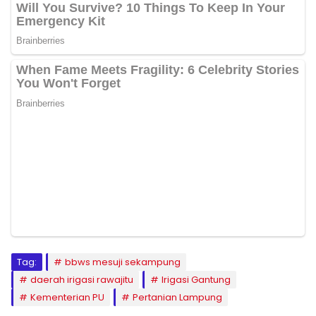
Tag:
bbws mesuji sekampung
daerah irigasi rawajitu
Irigasi Gantung
Kementerian PU
Pertanian Lampung