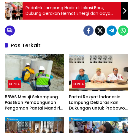
Rodalink Lampung Hadir di Lokasi Baru,
Dukung Gerakan Hemat Energi dan Gaya
Hidup Sehat
Pos Terkait
BERITA
BERITA
BBWS Mesuji Sekampung
Partai Rakyat Indonesia
Pastikan Pembangunan
Lampung Deklarasikan
Pengaman Pantai Mandiri
Dukungan untuk Prabowo
Sejati Krui Penuhi
di Pilpres 2029
Spesifikasi Teknis