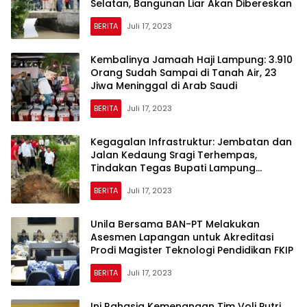
Selatan, Bangunan Liar Akan Dibereskan
BERITA
Juli 17, 2023
Kembalinya Jamaah Haji Lampung: 3.910
Orang Sudah Sampai di Tanah Air, 23
Jiwa Meninggal di Arab Saudi
BERITA
Juli 17, 2023
Kegagalan Infrastruktur: Jembatan dan
Jalan Kedaung Sragi Terhempas,
Tindakan Tegas Bupati Lampung
Selatan Memerintahkan Perbaikan
BERITA
Juli 17, 2023
Mendesak oleh Dinas PUPR
Unila Bersama BAN-PT Melakukan
Asesmen Lapangan untuk Akreditasi
Prodi Magister Teknologi Pendidikan FKIP
BERITA
Juli 17, 2023
Ini Rahasia Kemenangan Tim Voli Putri