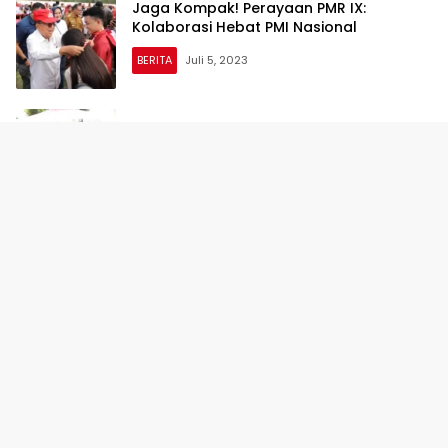
Jaga Kompak! Perayaan PMR IX:
Kolaborasi Hebat PMI Nasional
BERITA
Juli 5, 2023
Prestasi Lampung sebagai Provinsi
Terdepan dalam Sertifikasi Halal
BERITA
Juli 5, 2023
Pertahankan Stabilitas: Harga Bahan
Pokok di Bandar Lampung Tetap
Terkendali
BERITA
Juli 4, 2023
Polres Tulang Bawang: Polda Lampung
Menggelar Pelatihan Jurnalistik untuk
Meningkatkan Kemampuan Anggota
BERITA
Juli 4, 2023