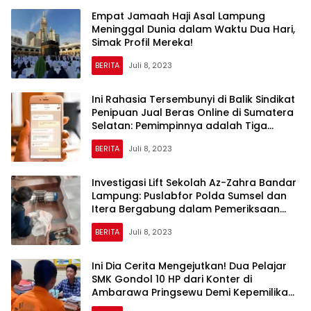
Empat Jamaah Haji Asal Lampung
Meninggal Dunia dalam Waktu Dua Hari,
Simak Profil Mereka!
BERITA
Juli 8, 2023
Ini Rahasia Tersembunyi di Balik Sindikat
Penipuan Jual Beras Online di Sumatera
Selatan: Pemimpinnya adalah Tiga
Warga Lampung yang Dikendalikan dari
BERITA
Juli 8, 2023
Lapas
Investigasi Lift Sekolah Az-Zahra Bandar
Lampung: Puslabfor Polda Sumsel dan
Itera Bergabung dalam Pemeriksaan
Tujuh Saksi
BERITA
Juli 8, 2023
Ini Dia Cerita Mengejutkan! Dua Pelajar
SMK Gondol 10 HP dari Konter di
Ambarawa Pringsewu Demi Kepemilikan
Ponsel