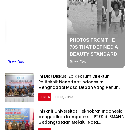
Ini Dia! Diskusi Epik Forum Direktur
Politeknik Negeri se-Indonesia:
Menghadapi Masa Depan yang Penuh
Tantangan dan Revolusi Pendidikan
BERITA
Juli 18, 2023
Vokasi!
Inisiatif Universitas Teknokrat Indonesia
Menguatkan Kompetensi IPTEK di SMAN 2
Gedongtataan Melalui Nota
Kesepahaman