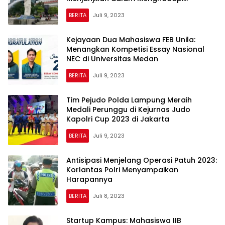
Tantangan Ekonomi dan Pasar Kerja
BERITA
Juli 9, 2023
yang Terbatas
Kejayaan Dua Mahasiswa FEB Unila:
Menangkan Kompetisi Essay Nasional
NEC di Universitas Medan
BERITA
Juli 9, 2023
Tim Pejudo Polda Lampung Meraih
Medali Perunggu di Kejurnas Judo
Kapolri Cup 2023 di Jakarta
BERITA
Juli 9, 2023
Antisipasi Menjelang Operasi Patuh 2023:
Korlantas Polri Menyampaikan
Harapannya
BERITA
Juli 8, 2023
Startup Kampus: Mahasiswa IIB