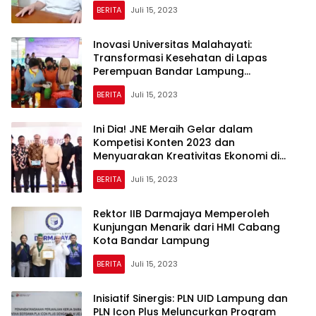
BERITA
Juli 15, 2023
Inovasi Universitas Malahayati:
Transformasi Kesehatan di Lapas
Perempuan Bandar Lampung
Menggunakan Teknologi Berbasis
BERITA
Juli 15, 2023
Kesmas
Ini Dia! JNE Meraih Gelar dalam
Kompetisi Konten 2023 dan
Menyuarakan Kreativitas Ekonomi di
Indonesia
BERITA
Juli 15, 2023
Rektor IIB Darmajaya Memperoleh
Kunjungan Menarik dari HMI Cabang
Kota Bandar Lampung
BERITA
Juli 15, 2023
Inisiatif Sinergis: PLN UID Lampung dan
PLN Icon Plus Meluncurkan Program